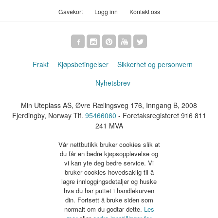
Gavekort
Logg inn
Kontakt oss
Frakt
Kjøpsbetingelser
Sikkerhet og personvern
Nyhetsbrev
Min Uteplass AS, Øvre Rælingsveg 176, Inngang B, 2008
Fjerdingby, Norway Tlf.
95466060
- Foretaksregisteret 916 811
241 MVA
Vår nettbutikk bruker cookies slik at
du får en bedre kjøpsopplevelse og
vi kan yte deg bedre service. Vi
bruker cookies hovedsaklig til å
lagre innloggingsdetaljer og huske
hva du har puttet i handlekurven
din. Fortsett å bruke siden som
normalt om du godtar dette.
Les