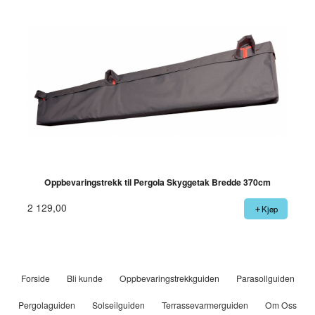
Oppbevaringstrekk til Pergola Skyggetak Bredde 370cm
2 129,00
Kjøp
Forside
Bli kunde
Oppbevaringstrekkguiden
Parasollguiden
Pergolaguiden
Solseilguiden
Terrassevarmerguiden
Om Oss