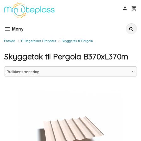
Gå
til
innholdet
Meny
Forside
Rullegardiner Utendørs
Skyggetak til Pergola
Skyggetak til Pergola B370xL370m