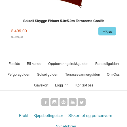
Solseil Skygge Firkant 5.0x5.0m Terracotta Coolfit
2 499,00
Kjøp
3 529,00
Rabatt
Forside
Bli kunde
Oppbevaringstrekkguiden
Parasollguiden
Pergolaguiden
Solseilguiden
Terrassevarmerguiden
Om Oss
Gavekort
Logg inn
Kontakt oss
Frakt
Kjøpsbetingelser
Sikkerhet og personvern
Nyhetsbrev