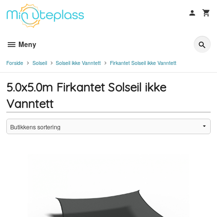
Gå
til
innholdet
Meny
Forside
Solseil
Solseil ikke Vanntett
Firkantet Solseil ikke Vanntett
5.0x5.0m Firkantet Solseil ikke
Vanntett