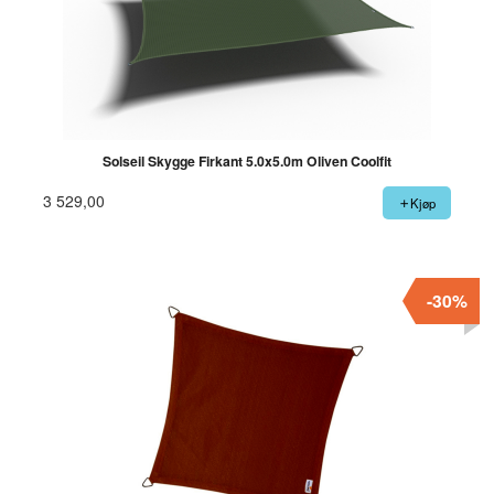
Solseil Skygge Firkant 5.0x5.0m Oliven Coolfit
3 529,00
Kjøp
-30%