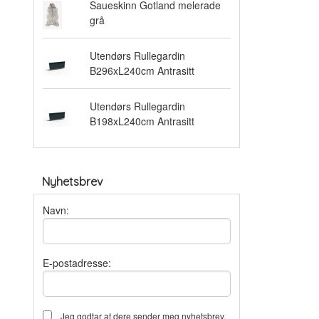
Saueskinn Gotland melerade
grå
Utendørs Rullegardin
B296xL240cm Antrasitt
Utendørs Rullegardin
B198xL240cm Antrasitt
Nyhetsbrev
Navn:
E-postadresse:
Jeg godtar at dere sender meg nyhetsbrev,