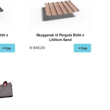
200 x
Skyggetak til Pergola B200 x
L500cm Sand
6 949,00
Kjøp
Kjøp