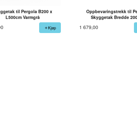
ggetak til Pergola B200 x
Oppbevaringstrekk til P
L500cm Varmgrå
Skyggetak Bredde 20
00
1 679,00
Kjøp