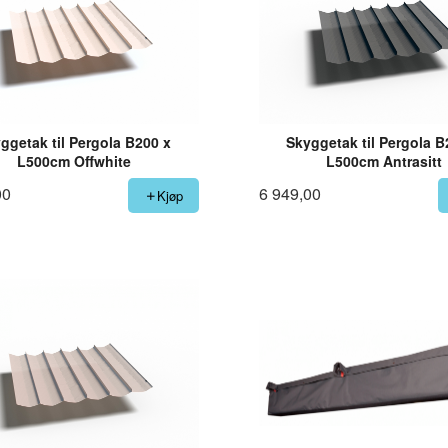
ggetak til Pergola B200 x
Skyggetak til Pergola B
L500cm Offwhite
L500cm Antrasitt
00
6 949,00
Kjøp