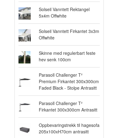
Solseil Vanntett Rektangel
5x4m Offwhite
Solseil Vanntett Firkantet 3x3m
Offwhite
Skinne med regulerbart feste
hev senk 100cm
Parasoll Challenger T²
Premium Firkantet 300x300cm
Faded Black - Stolpe Antrasitt
Parasoll Challenger T²
Firkantet 300x300cm Antrasitt
Oppbevaringstrekk til hagesofa
205x100xH70cm antrasitt