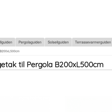
llguiden
Pergolaguiden
Solseilguiden
Terrassevarmerguiden
a B200xL500cm
etak til Pergola B200xL500cm