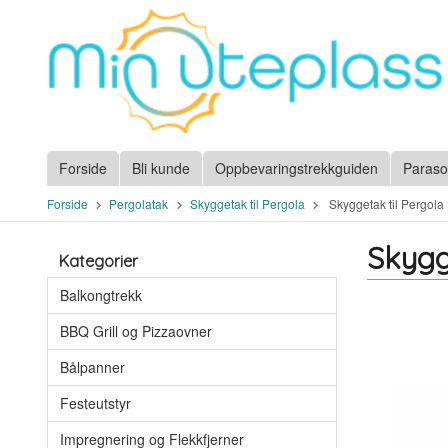
Gå
til
innholdet
Forside
Bli kunde
Oppbevaringstrekkguiden
Paraso
Forside
Pergolatak
Skyggetak til Pergola
Skyggetak til Pergol
Skygg
Kategorier
Balkongtrekk
BBQ Grill og Pizzaovner
Bålpanner
Festeutstyr
Impregnering og Flekkfjerner