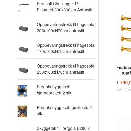
Parasoll Challenger T²
Firkantet 300x300cm Antrasitt
Oppbevaringstrekk til hagesofa
205x100xH70cm antrasitt
Oppbevaringstrekk til hagesofa
170x100xH70cm antrasitt
Oppbevaringstrekk til hagesofa
Festese
250x100xH70cm antrasitt
rustf
1 199,
Pergola byggesett
1 600,00
hjørnebrakett 2 stk
Rabatt
Pergola byggesett gulvfeste 2
stk
Skyggetak til Pergola B290 x