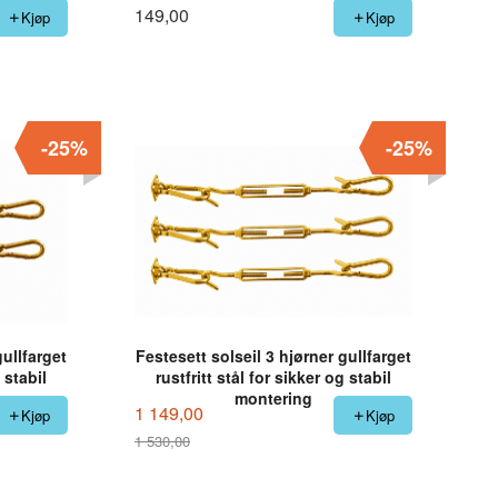
149,00
Kjøp
Kjøp
-25%
-25%
gullfarget
Festesett solseil 3 hjørner gullfarget
 stabil
rustfritt stål for sikker og stabil
montering
1 149,00
Kjøp
Kjøp
1 530,00
Rabatt