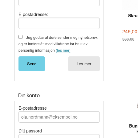
E-postadresse:
Skrue
249,00
Jeg godtar at dere sender meg nyhetsbrev,
300,00
og er innforstått med vilkårene for bruk av
Rabatt
personlig informasjon
(les mer)
Les mer
Din konto
E-postadresse
Bung
Ditt passord