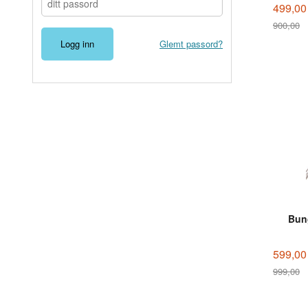
499,00
900,00
Rabatt
Glemt passord?
Bung
599,00
999,00
Rabatt