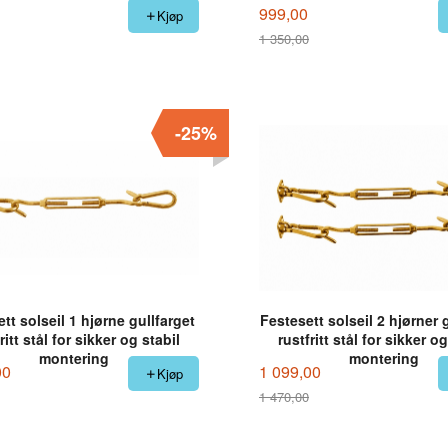
999,00
Kjøp
1 350,00
Rabatt
-25%
tt solseil 1 hjørne gullfarget
Festesett solseil 2 hjørner 
ritt stål for sikker og stabil
rustfritt stål for sikker og
montering
montering
00
1 099,00
Kjøp
1 470,00
Rabatt