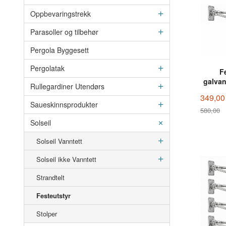
Oppbevaringstrekk
Parasoller og tilbehør
Pergola Byggesett
Pergolatak
F
galvan
Rullegardiner Utendørs
349,00
Saueskinnsprodukter
580,00
Rabatt
Solseil
Solseil Vanntett
Solseil ikke Vanntett
Strandtelt
Festeutstyr
Stolper