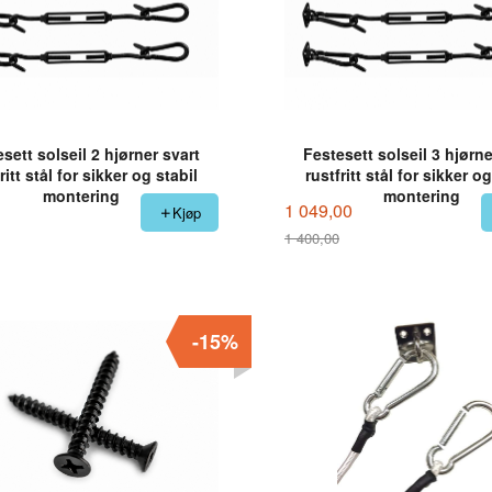
sett solseil 2 hjørner svart
Festesett solseil 3 hjørne
ritt stål for sikker og stabil
rustfritt stål for sikker og
montering
montering
1 049,00
Kjøp
1 400,00
Rabatt
-15%