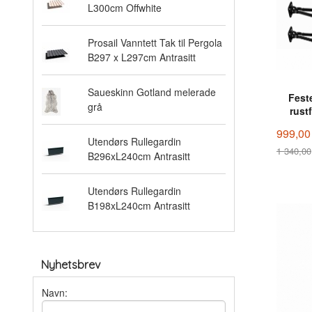
L300cm Offwhite
Prosail Vanntett Tak til Pergola
B297 x L297cm Antrasitt
Saueskinn Gotland melerade
Feste
grå
rustf
999,00
Utendørs Rullegardin
1 340,00
B296xL240cm Antrasitt
Rabatt
Utendørs Rullegardin
B198xL240cm Antrasitt
Nyhetsbrev
Navn: