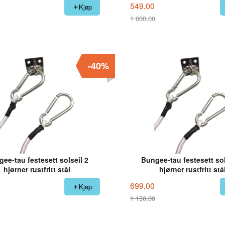
549,00
Kjøp
1 000,00
Rabatt
-40%
ee-tau festesett solseil 2
Bungee-tau festesett sol
hjørner rustfritt stål
hjørner rustfritt stå
699,00
Kjøp
1 150,00
Rabatt