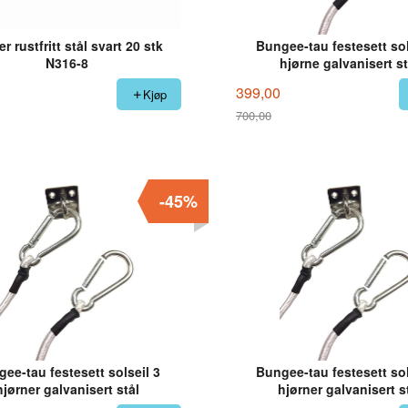
r rustfritt stål svart 20 stk
Bungee-tau festesett sol
N316-8
hjørne galvanisert st
399,00
Kjøp
700,00
Rabatt
-45%
ee-tau festesett solseil 3
Bungee-tau festesett sol
hjørner galvanisert stål
hjørner galvanisert s