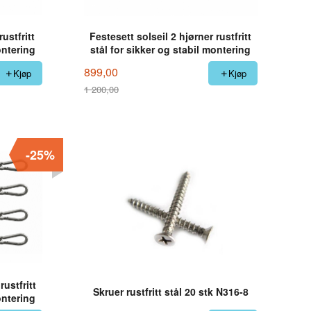
ustfritt
Festesett solseil 2 hjørner rustfritt
ontering
stål for sikker og stabil montering
899,00
Kjøp
Kjøp
1 200,00
Rabatt
-25%
rustfritt
Skruer rustfritt stål 20 stk N316-8
ontering