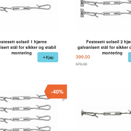
estesett solseil 1 hjørne
Festesett solseil 2 hjø
isert stål for sikker og stabil
galvanisert stål for sikker 
montering
montering
399,00
Kjøp
670,00
Rabatt
-40%