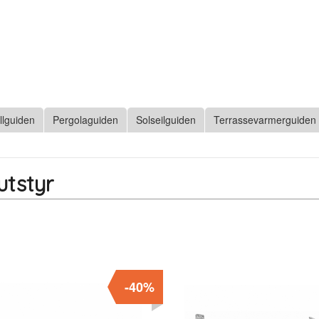
llguiden
Pergolaguiden
Solseilguiden
Terrassevarmerguiden
utstyr
-40%