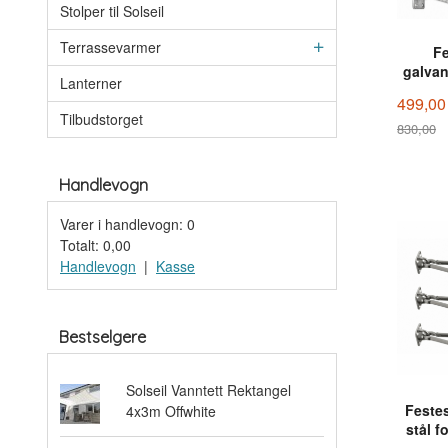
Stolper til Solseil
Terrassevarmer
Fe
galvan
Lanterner
499,00
Tilbudstorget
830,00
Rabatt
Handlevogn
Varer i handlevogn:
0
Totalt:
0,00
Handlevogn
|
Kasse
Bestselgere
Solseil Vanntett Rektangel
Festes
4x3m Offwhite
stål f