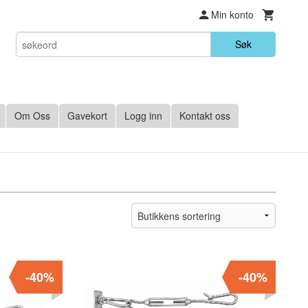
Min konto
Søk
Om Oss
Gavekort
Logg inn
Kontakt oss
-40%
-40%