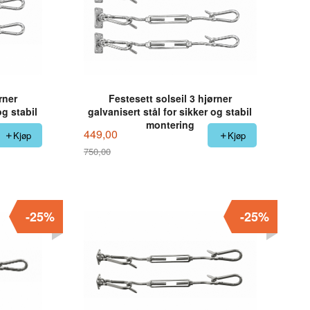
rner
Festesett solseil 3 hjørner
og stabil
galvanisert stål for sikker og stabil
montering
449,00
Kjøp
Kjøp
750,00
Rabatt
-25%
-25%