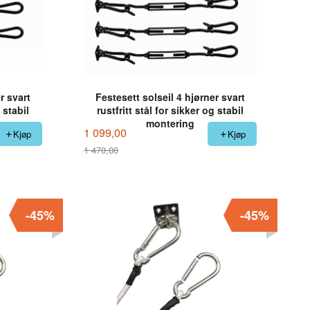
r svart
Festesett solseil 4 hjørner svart
 stabil
rustfritt stål for sikker og stabil
montering
1 099,00
Kjøp
Kjøp
1 470,00
Rabatt
-45%
-45%