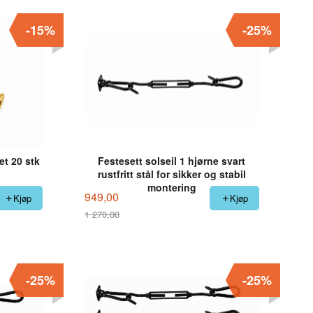
-15%
-25%
get 20 stk
Festesett solseil 1 hjørne svart
rustfritt stål for sikker og stabil
montering
949,00
Kjøp
Kjøp
1 270,00
Rabatt
-25%
-25%