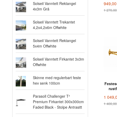
949,00
Solseil Vanntett Rektangel
4x3m Grå
1 270,00
Rabatt
Solseil Vanntett Trekantet
4,2x4,2x6m Offwhite
Solseil Vanntett Rektangel
5x4m Offwhite
Solseil Vanntett Firkantet 3x3m
Offwhite
Skinne med regulerbart feste
hev senk 100cm
Festese
rustf
Parasoll Challenger T²
1 049,
Premium Firkantet 300x300cm
1 400,00
Faded Black - Stolpe Antrasitt
Rabatt