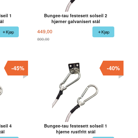
seil 1
Bungee-tau festesett solseil 2
ål
hjørner galvanisert stål
449,00
Kjøp
Kjøp
800,00
Rabatt
-45%
-40%
seil 4
Bungee-tau festesett solseil 1
tål
hjørne rustfritt stål