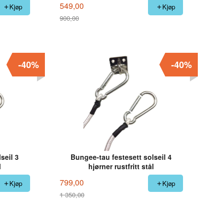
549,00
Kjøp
Kjøp
900,00
Rabatt
-40%
-40%
seil 3
Bungee-tau festesett solseil 4
l
hjørner rustfritt stål
799,00
Kjøp
Kjøp
1 350,00
Rabatt