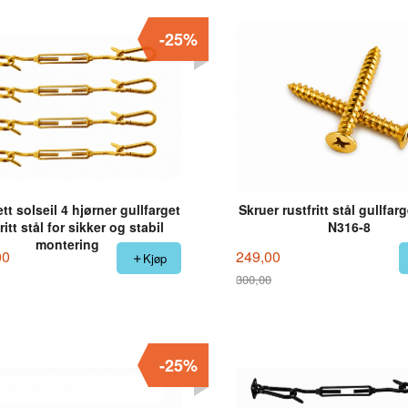
-25%
tt solseil 4 hjørner gullfarget
Skruer rustfritt stål gullfar
ritt stål for sikker og stabil
N316-8
montering
00
249,00
Kjøp
300,00
Rabatt
-25%