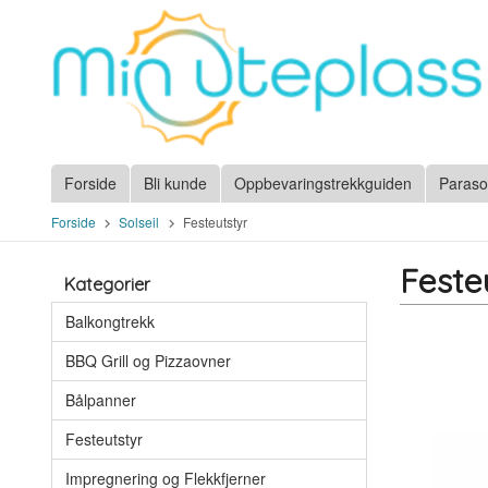
Gå
til
innholdet
Forside
Bli kunde
Oppbevaringstrekkguiden
Paraso
Forside
Solseil
Festeutstyr
Feste
Kategorier
Balkongtrekk
BBQ Grill og Pizzaovner
Bålpanner
Festeutstyr
Impregnering og Flekkfjerner