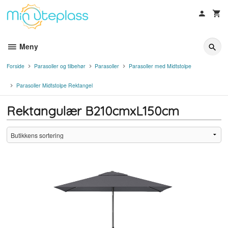
Gå
til
innholdet
Meny
Forside
Parasoller og tilbehør
Parasoller
Parasoller med Midtstolpe
Parasoller Midtstolpe Rektangel
Rektangulær B210cmxL150cm