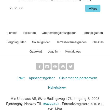
2 029,00
Kjøp
Forside
Bli kunde
Oppbevaringstrekkguiden
Parasollguiden
Pergolaguiden
Solseilguiden
Terrassevarmerguiden
Om Oss
Gavekort
Logg inn
Kontakt oss
Frakt
Kjøpsbetingelser
Sikkerhet og personvern
Nyhetsbrev
Min Uteplass AS, Øvre Rælingsveg 176, Inngang B, 2008
Fjerdingby, Norway Tlf.
95466060
- Foretaksregisteret 916 811
241 MVA