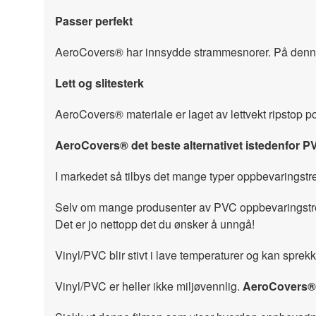
Passer perfekt
AeroCovers® har innsydde strammesnorer. På denne m
Lett og slitesterk
AeroCovers® materiale er laget av lettvekt ripstop pol
AeroCovers® det beste alternativet istedenfor P
I markedet så tilbys det mange typer oppbevaringstre
Selv om mange produsenter av PVC oppbevaringstrekk 
Det er jo nettopp det du ønsker å unngå!
Vinyl/PVC blir stivt i lave temperaturer og kan spre
Vinyl/PVC er heller ikke miljøvennlig.
AeroCovers®