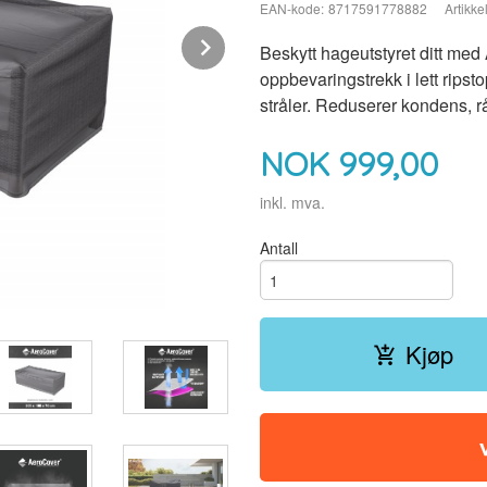
EAN-kode:
8717591778882
Artikkel
Next
Beskytt hageutstyret ditt med
oppbevaringstrekk i lett ripst
stråler. Reduserer kondens, 
NOK
999,00
inkl. mva.
Antall
Kjøp