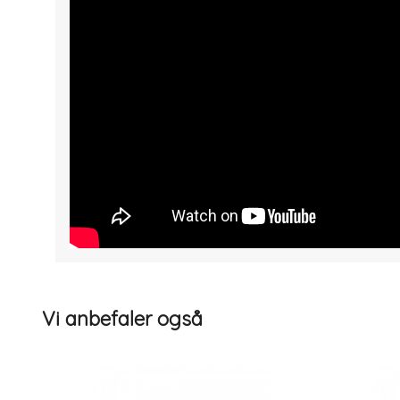
" width="300" height="150">
Vi anbefaler også