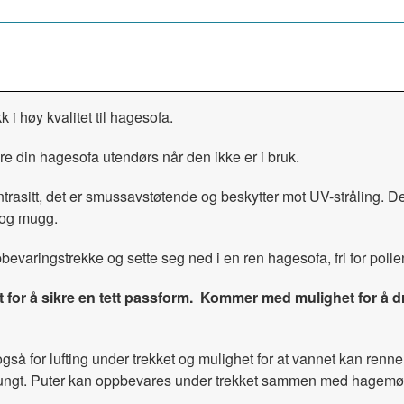
i høy kvalitet til hagesofa.
e din hagesofa utendørs når den ikke er i bruk.
 antrasitt, det er smussavstøtende og beskytter mot UV-strålin
 og mugg.
pbevaringstrekke og sette seg ned i en ren hagesofa, fri for poll
or å sikre en tett passform. Kommer med mulighet for å dra 
også for lufting under trekket og mulighet for at vannet kan renn
 for tungt. Puter kan oppbevares under trekket sammen med hag