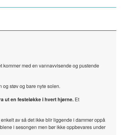
g. Det kommer med en vannavvisende og pustende
en og støv og bare nyte solen.
ut en festeløkke i hvert hjørne.
Et
e enkelt av så det ikke blir liggende i dammer oppå
emøblene i sesongen men bør ikke oppbevares under