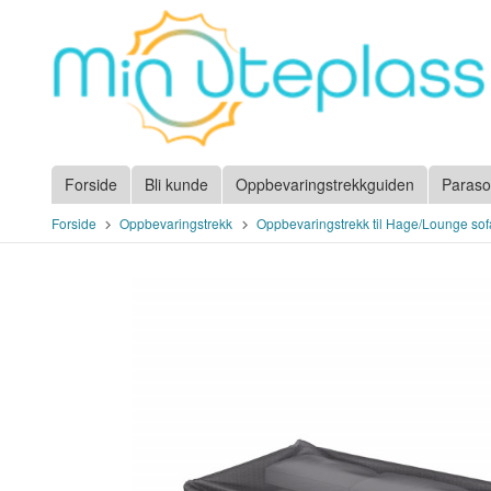
Gå
til
innholdet
Forside
Bli kunde
Oppbevaringstrekkguiden
Paraso
Forside
Oppbevaringstrekk
Oppbevaringstrekk til Hage/Lounge sof