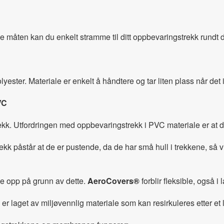
åten kan du enkelt stramme til ditt oppbevaringstrekk rundt d
yester. Materiale er enkelt å håndtere og tar liten plass når det i
VC
kk. Utfordringen med oppbevaringstrekk i PVC materiale er at de
påstår at de er pustende, da de har små hull i trekkene, så v
kke opp på grunn av dette.
AeroCovers®
forblir fleksible, også i
er laget av miljøvennlig materiale som kan resirkuleres etter et l