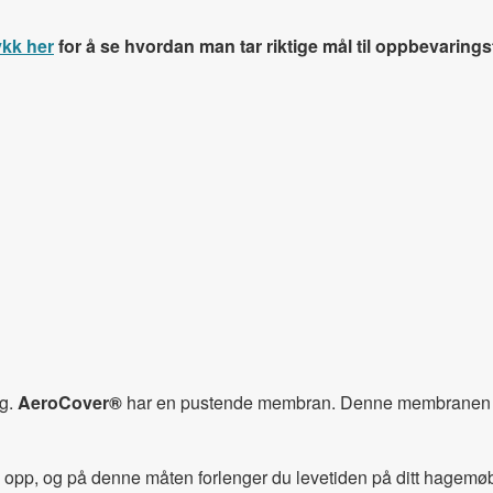
ykk her
for å se hvordan man tar riktige mål til oppbevarings
ig.
AeroCover®
har en pustende membran. Denne membranen tra
g opp, og på denne måten forlenger du levetiden på ditt hagemøbe