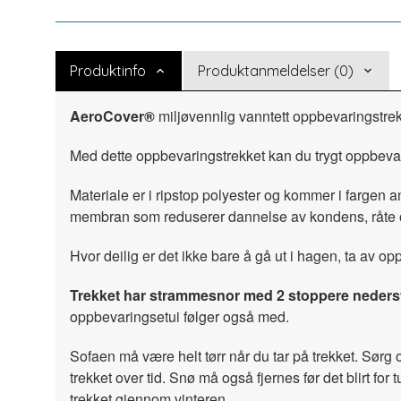
Produktinfo
Produktanmeldelser (0)
AeroCover®
miljøvennlig vanntett oppbevaringstrekk 
Med dette oppbevaringstrekket kan du trygt oppbevar
Materiale er i ripstop polyester og kommer i fargen
membran som reduserer dannelse av kondens, råte
Hvor deilig er det ikke bare å gå ut i hagen, ta av op
Trekket har strammesnor med 2 stoppere nederst f
oppbevaringsetui følger også med.
Sofaen må være helt tørr når du tar på trekket. Sørg 
trekket over tid. Snø må også fjernes før det blirt
trekket gjennom vinteren.