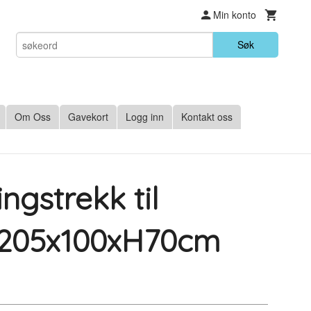
Min konto
Søk
Om Oss
Gavekort
Logg inn
Kontakt oss
gstrekk til
 205x100xH70cm