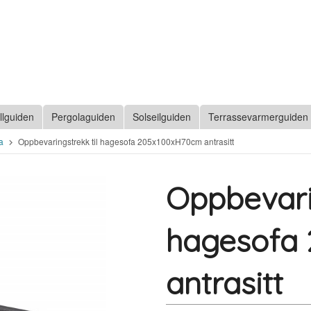
llguiden
Pergolaguiden
Solseilguiden
Terrassevarmerguiden
a
Oppbevaringstrekk til hagesofa 205x100xH70cm antrasitt
Oppbevarin
hagesofa
antrasitt