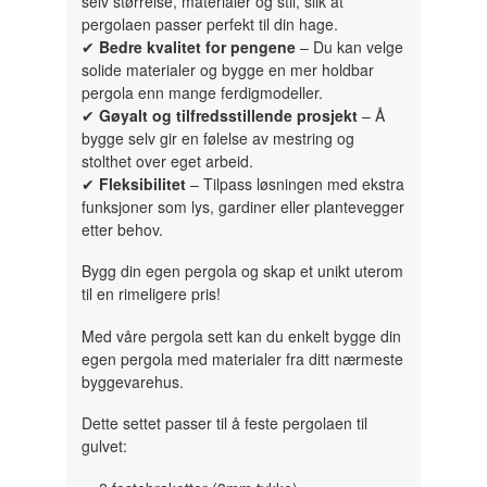
selv størrelse, materialer og stil, slik at
pergolaen passer perfekt til din hage.
✔
Bedre kvalitet for pengene
– Du kan velge
solide materialer og bygge en mer holdbar
pergola enn mange ferdigmodeller.
✔
Gøyalt og tilfredsstillende prosjekt
– Å
bygge selv gir en følelse av mestring og
stolthet over eget arbeid.
✔
Fleksibilitet
– Tilpass løsningen med ekstra
funksjoner som lys, gardiner eller plantevegger
etter behov.
Bygg din egen pergola og skap et unikt uterom
til en rimeligere pris!
Med våre pergola sett kan du enkelt bygge din
egen pergola med materialer fra ditt nærmeste
byggevarehus.
Dette settet passer til å feste pergolaen til
gulvet: