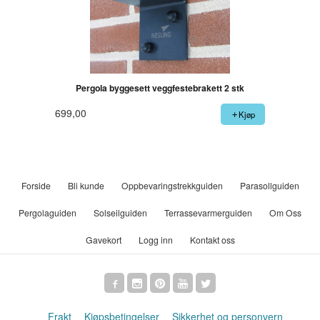
Pergola byggesett veggfestebrakett 2 stk
699,00
Kjøp
Forside
Bli kunde
Oppbevaringstrekkguiden
Parasollguiden
Pergolaguiden
Solseilguiden
Terrassevarmerguiden
Om Oss
Gavekort
Logg inn
Kontakt oss
Frakt
Kjøpsbetingelser
Sikkerhet og personvern