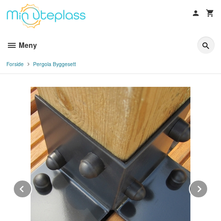
Gå
til
innholdet
Meny
Forside
Pergola Byggesett
Prev
Ne