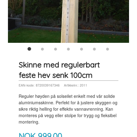
Skinne med regulerbart
feste hev senk 100cm
EAN-kode:
8720039167346
Artikkelnr.:
2011
Reguler høyden på solseilet enkelt med vår solide
aluminiums­skinne. Perfekt for å justere skyggen og
sikre riktig helling for effektiv vannavrenning. Kan
monteres på vegg eller stolpe for trygg og fleksibel
montering.
NOK
999,00