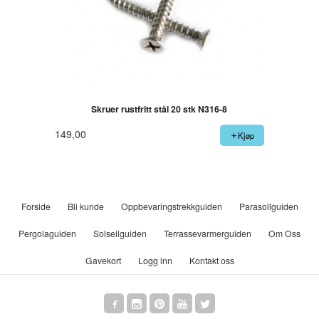
Skruer rustfritt stål 20 stk N316-8
149,00
Kjøp
Forside
Bli kunde
Oppbevaringstrekkguiden
Parasollguiden
Pergolaguiden
Solseilguiden
Terrassevarmerguiden
Om Oss
Gavekort
Logg inn
Kontakt oss