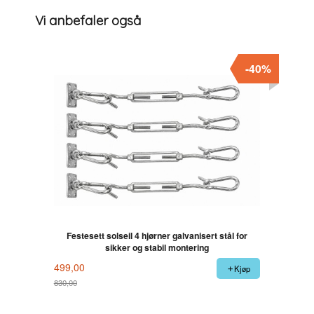
Vi anbefaler også
-40%
Festesett solseil 4 hjørner galvanisert stål for
sikker og stabil montering
499,00
Kjøp
830,00
Rabatt