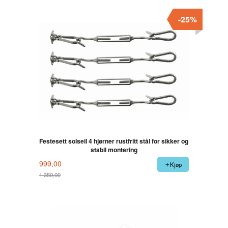
-25%
Festesett solseil 4 hjørner rustfritt stål for sikker og
stabil montering
999,00
Kjøp
1 350,00
Rabatt