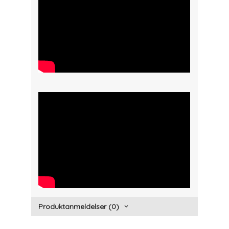
" width="300" height="150">
" width="300" height="150">
Produktanmeldelser (0)