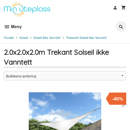
Gå
til
innholdet
Meny
Forside
Solseil
Solseil ikke Vanntett
Trekantet Solseil ikke Vanntett
2.0x2.0x2.0m Trekant Solseil ikke
Vanntett
-40%