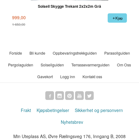
Solseil Skygge Trekant 2x2x2m Grå
999,00
Kjøp
1 650,00
Rabatt
Forside
Bli kunde
Oppbevaringstrekkguiden
Parasollguiden
Pergolaguiden
Solseilguiden
Terrassevarmerguiden
Om Oss
Gavekort
Logg inn
Kontakt oss
Frakt
Kjøpsbetingelser
Sikkerhet og personvern
Nyhetsbrev
Min Uteplass AS, Øvre Rælingsveg 176, Inngang B, 2008