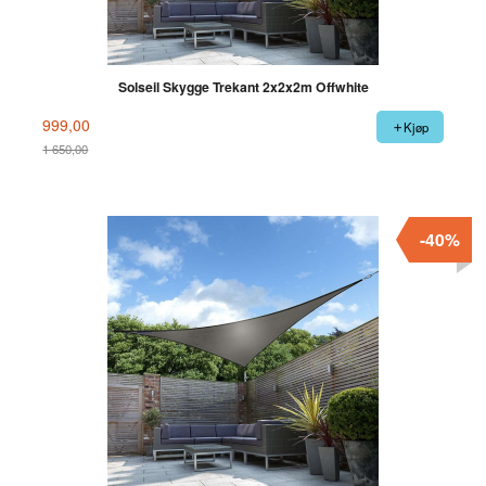
Solseil Skygge Trekant 2x2x2m Offwhite
999,00
Kjøp
1 650,00
Rabatt
-40%