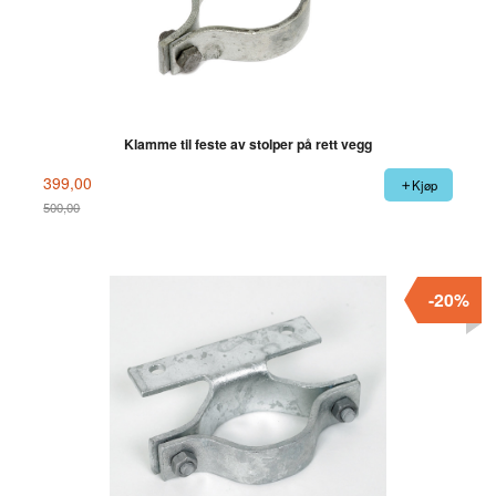
Klamme til feste av stolper på rett vegg
399,00
Kjøp
500,00
Rabatt
-20%