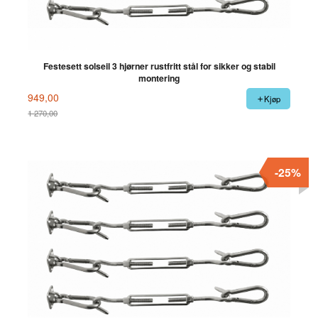
Festesett solseil 3 hjørner rustfritt stål for sikker og stabil
montering
949,00
Kjøp
1 270,00
Rabatt
-25%