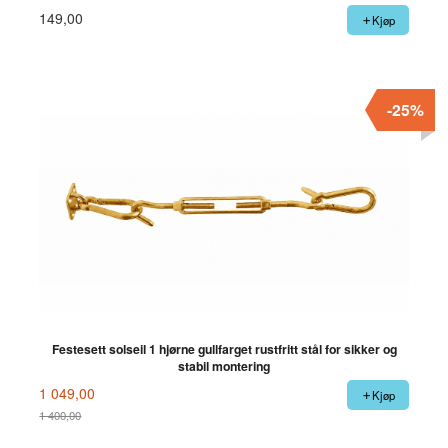
149,00
Kjøp
-25%
Festesett solseil 1 hjørne gullfarget rustfritt stål for sikker og
stabil montering
1 049,00
Kjøp
1 400,00
Rabatt