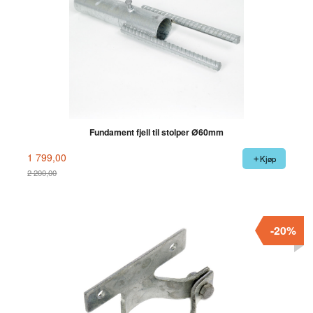
Fundament fjell til stolper Ø60mm
1 799,00
Kjøp
2 200,00
Rabatt
-20%