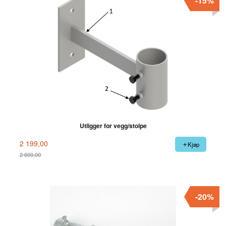
-15%
Utligger for vegg/stolpe
2 199,00
Kjøp
2 600,00
Rabatt
-20%