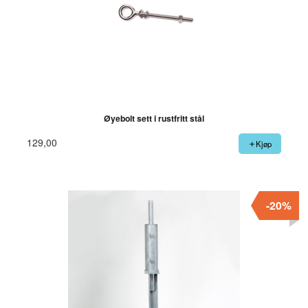
Øyebolt sett i rustfritt stål
129,00
Kjøp
-20%