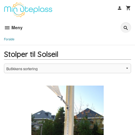
Gå
til
innholdet
Meny
Forside
Stolper til Solseil