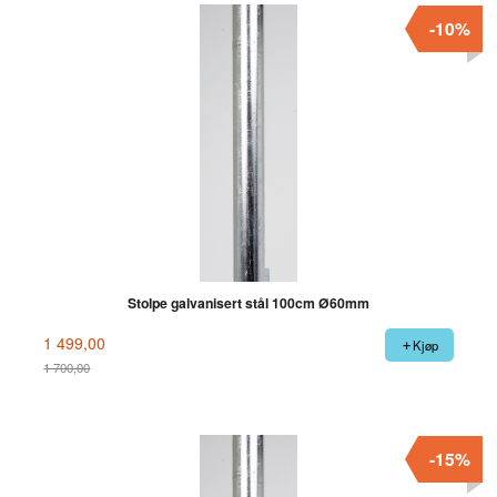
-10%
Stolpe galvanisert stål 100cm Ø60mm
1 499,00
Kjøp
1 700,00
Rabatt
-15%