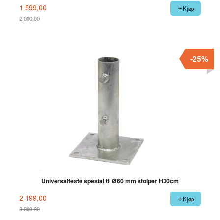
1 599,00
Kjøp
2 000,00
Rabatt
-25%
Universalfeste spesial til Ø60 mm stolper H30cm
2 199,00
Kjøp
3 000,00
Rabatt