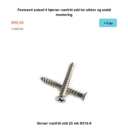
Festesett solseil 4 hjørner rustfritt stål for sikker og stabil
montering
999,00
Kjøp
1 350,00
Rabatt
Skruer rustfritt stål 20 stk N316-8