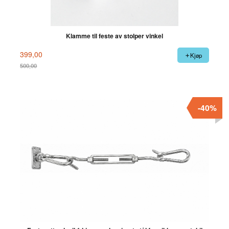
Klamme til feste av stolper vinkel
399,00
Kjøp
500,00
Rabatt
-40%