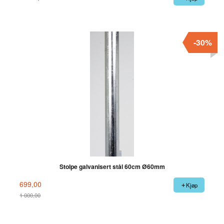
-30%
Stolpe galvanisert stål 60cm Ø60mm
699,00
Kjøp
1 000,00
Rabatt