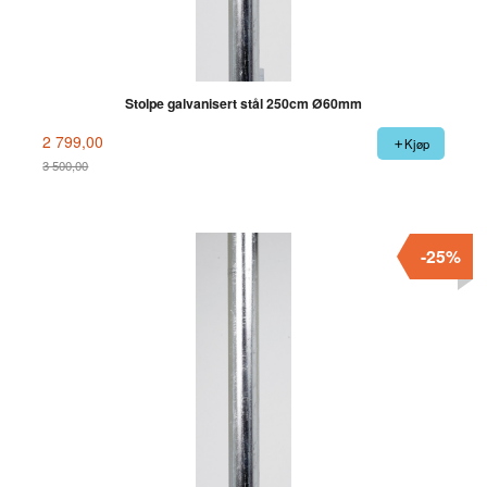
Stolpe galvanisert stål 250cm Ø60mm
2 799,00
Kjøp
3 500,00
Rabatt
-25%