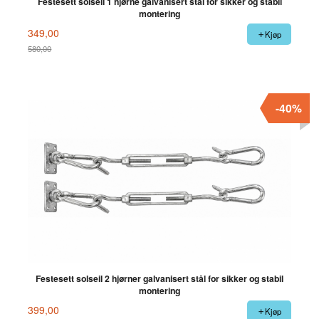
Festesett solseil 1 hjørne galvanisert stål for sikker og stabil
montering
349,00
Kjøp
580,00
Rabatt
-40%
Festesett solseil 2 hjørner galvanisert stål for sikker og stabil
montering
399,00
Kjøp