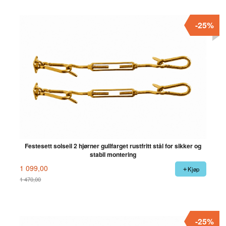
-25%
Festesett solseil 2 hjørner gullfarget rustfritt stål for sikker og
stabil montering
1 099,00
Kjøp
1 470,00
Rabatt
-25%