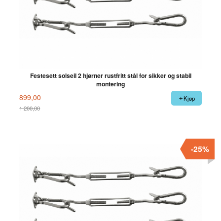
Festesett solseil 2 hjørner rustfritt stål for sikker og stabil
montering
899,00
Kjøp
1 200,00
Rabatt
-25%