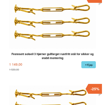
Festesett solseil 3 hjørner gullfarget rustfritt stål for sikker og
stabil montering
1 149,00
Kjøp
1 530,00
Rabatt
-25%