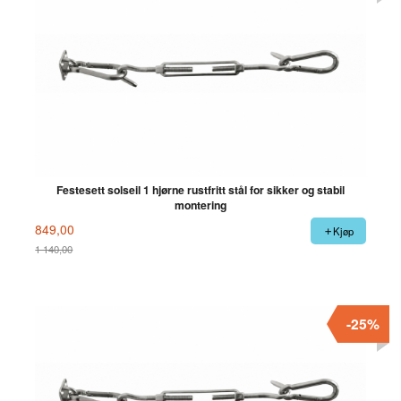
Festesett solseil 1 hjørne rustfritt stål for sikker og stabil
montering
849,00
Kjøp
1 140,00
Rabatt
-25%