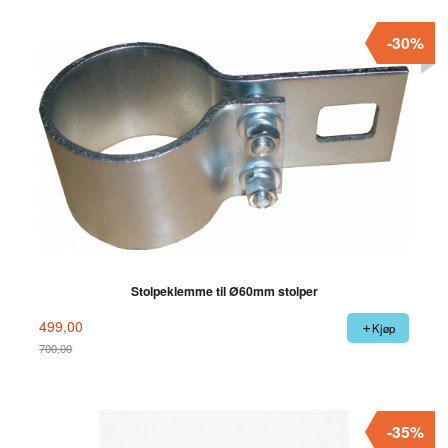
-30%
Stolpeklemme til Ø60mm stolper
499,00
Kjøp
700,00
Rabatt
-35%