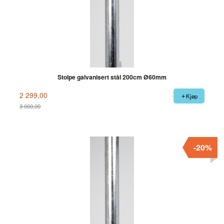
Stolpe galvanisert stål 200cm Ø60mm
2 299,00
Kjøp
3 000,00
Rabatt
-20%