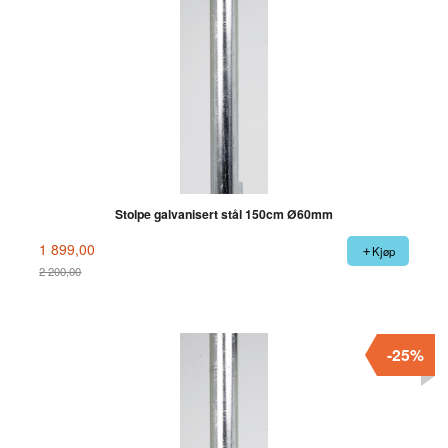
Stolpe galvanisert stål 150cm Ø60mm
1 899,00
Kjøp
2 200,00
Rabatt
-25%