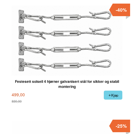
-40%
Festesett solseil 4 hjørner galvanisert stål for sikker og stabil
montering
499,00
Kjøp
830,00
Rabatt
-25%