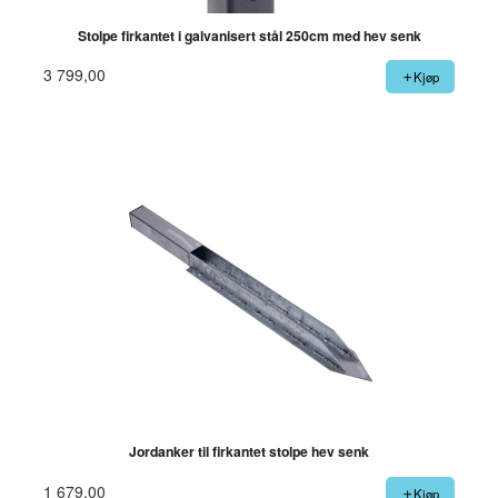
Stolpe firkantet i galvanisert stål 250cm med hev senk
3 799,00
Kjøp
Jordanker til firkantet stolpe hev senk
1 679,00
Kjøp