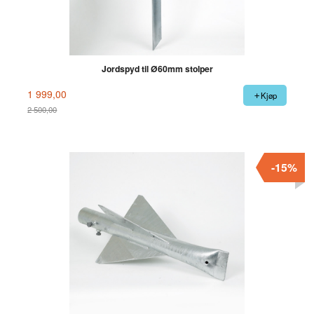
Jordspyd til Ø60mm stolper
1 999,00
Kjøp
2 500,00
Rabatt
-15%