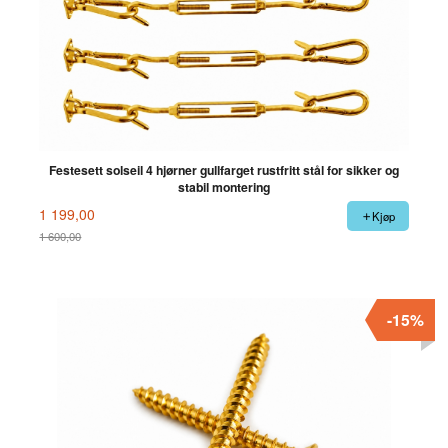
Festesett solseil 4 hjørner gullfarget rustfritt stål for sikker og
stabil montering
1 199,00
Kjøp
1 600,00
Rabatt
-15%