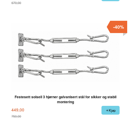
670,00
Rabatt
-40%
Festesett solseil 3 hjørner galvanisert stål for sikker og stabil
montering
449,00
Kjøp
750,00
Rabatt