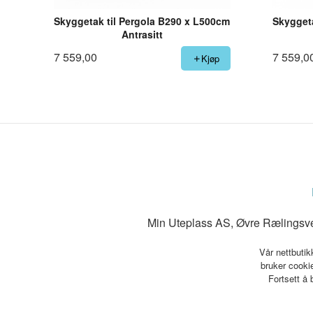
Skyggetak til Pergola B290 x L500cm
Skyggeta
Antrasitt
7 559,00
7 559,0
Kjøp
Min Uteplass AS, Øvre Rælingsve
Vår nettbutik
bruker cookie
Fortsett å