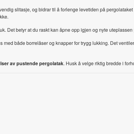
vendig slitasje, og bidrar til å forlenge levetiden på pergolatak
ikke.
l bruk. Det betyr at du raskt kan åpne opp igjen og nyte uteplassen
s med både borrelåser og knapper for trygg lukking. Det ventileren
elser av pustende pergolatak
. Husk å velge riktig bredde i forh