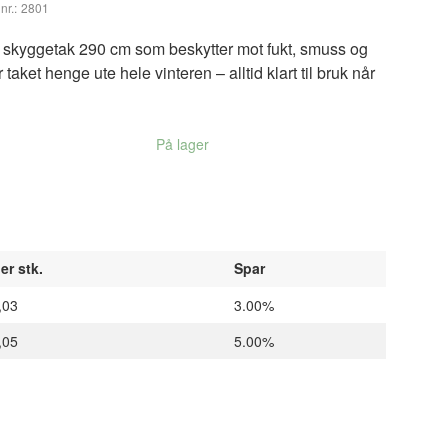
nr.:
2801
a skyggetak 290 cm som beskytter mot fukt, smuss og
taket henge ute hele vinteren – alltid klart til bruk når
På lager
er stk.
Spar
,03
3.00%
,05
5.00%