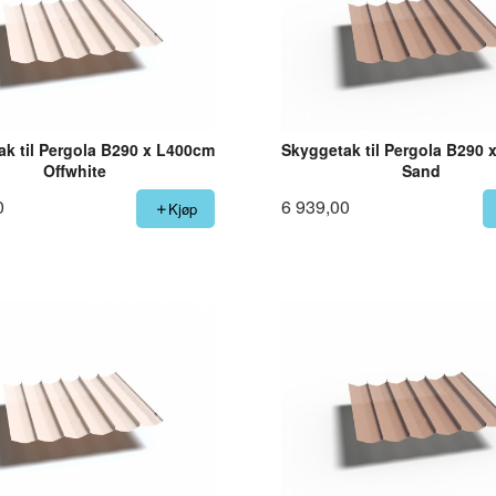
k til Pergola B290 x L400cm
Skyggetak til Pergola B290
Offwhite
Sand
0
6 939,00
Kjøp