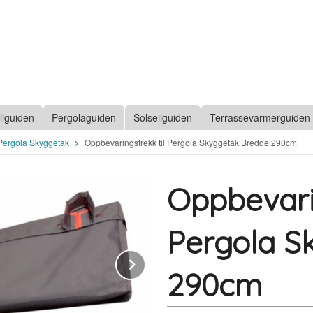
llguiden
Pergolaguiden
Solseilguiden
Terrassevarmerguiden
 Pergola Skyggetak
Oppbevaringstrekk til Pergola Skyggetak Bredde 290cm
Oppbevarin
Pergola S
Next
290cm