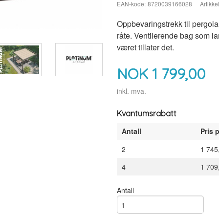
EAN-kode:
8720039166028
Artikkel
Oppbevaringstrekk til pergol
råte. Ventilerende bag som lar 
været tillater det.
NOK
1 799,00
inkl. mva.
Kvantumsrabatt
Antall
Pris p
2
1 745
4
1 709
Antall