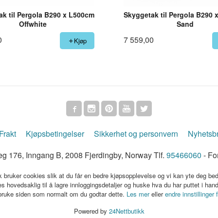
k til Pergola B290 x L500cm
Skyggetak til Pergola B290
Offwhite
Sand
0
7 559,00
Kjøp
Frakt
Kjøpsbetingelser
Sikkerhet og personvern
Nyhetsb
g 176, Inngang B, 2008 Fjerdingby, Norway Tlf.
95466060
- Fo
k bruker cookies slik at du får en bedre kjøpsopplevelse og vi kan yte deg bed
s hovedsaklig til å lagre innloggingsdetaljer og huske hva du har puttet i han
 bruke siden som normalt om du godtar dette.
Les mer
eller
endre innstillinger 
Powered by
24Nettbutikk