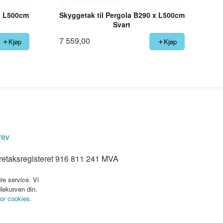
 x L500cm
Skyggetak til Pergola B290 x L500cm
Svart
7 559,00
Kjøp
Kjøp
rev
retaksregisteret 916 811 241 MVA
re service. Vi
dlekurven din.
for cookies.