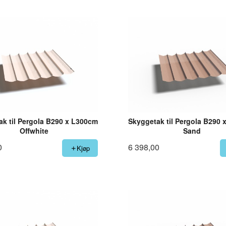
k til Pergola B290 x L300cm
Skyggetak til Pergola B290
Offwhite
Sand
0
6 398,00
Kjøp