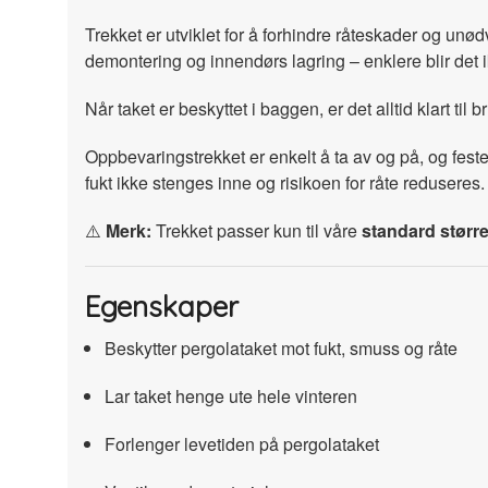
Trekket er utviklet for å forhindre råteskader og unød
demontering og innendørs lagring – enklere blir det 
Når taket er beskyttet i baggen, er det alltid klart ti
Oppbevaringstrekket er enkelt å ta av og på, og feste
fukt ikke stenges inne og risikoen for råte reduseres.
⚠️
Merk:
Trekket passer kun til våre
standard størr
Egenskaper
Beskytter pergolataket mot fukt, smuss og råte
Lar taket henge ute hele vinteren
Forlenger levetiden på pergolataket