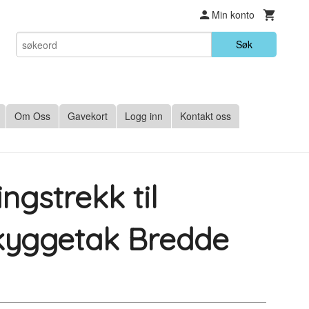
Min konto
Søk
Om Oss
Gavekort
Logg inn
Kontakt oss
gstrekk til
kyggetak Bredde