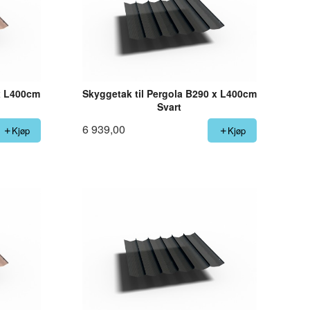
 x L400cm
Skyggetak til Pergola B290 x L400cm
Svart
6 939,00
Kjøp
Kjøp