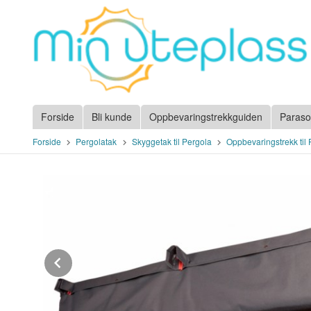
Gå
til
innholdet
Forside
Bli kunde
Oppbevaringstrekkguiden
Paraso
Forside
Pergolatak
Skyggetak til Pergola
Oppbevaringstrekk til
Prev