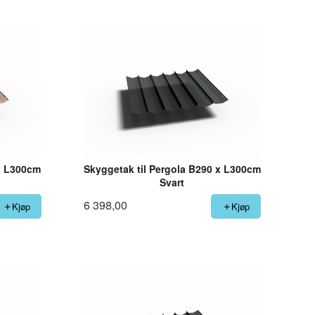
 x L300cm
Skyggetak til Pergola B290 x L300cm
Svart
6 398,00
Kjøp
Kjøp