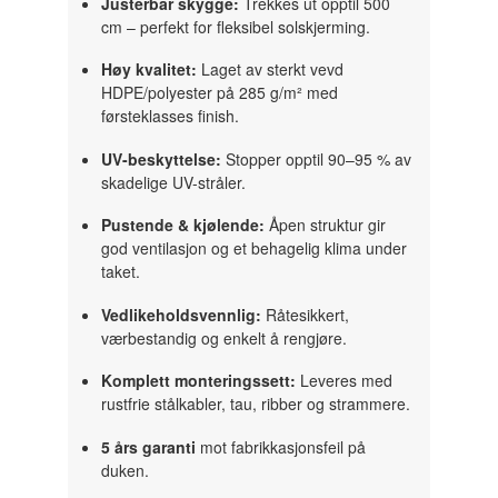
Justerbar skygge:
Trekkes ut opptil 500
cm – perfekt for fleksibel solskjerming.
Høy kvalitet:
Laget av sterkt vevd
HDPE/polyester på 285 g/m² med
førsteklasses finish.
UV-beskyttelse:
Stopper opptil 90–95 % av
skadelige UV-stråler.
Pustende & kjølende:
Åpen struktur gir
god ventilasjon og et behagelig klima under
taket.
Vedlikeholdsvennlig:
Råtesikkert,
værbestandig og enkelt å rengjøre.
Komplett monteringssett:
Leveres med
rustfrie stålkabler, tau, ribber og strammere.
5 års garanti
mot fabrikkasjonsfeil på
duken.