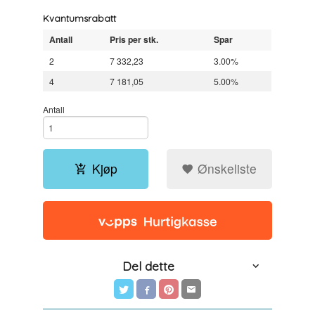
Kvantumsrabatt
Antall
Pris per stk.
Spar
2
7 332,23
3.00%
4
7 181,05
5.00%
Antall
Kjøp
Ønskeliste
Del dette