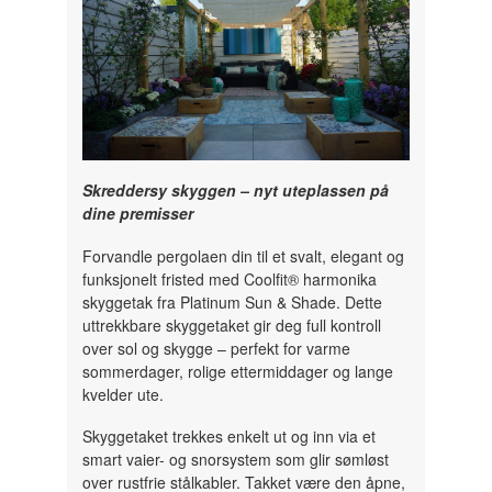
Skreddersy skyggen – nyt uteplassen på
dine premisser
Forvandle pergolaen din til et svalt, elegant og
funksjonelt fristed med Coolfit® harmonika
skyggetak fra Platinum Sun & Shade. Dette
uttrekkbare skyggetaket gir deg full kontroll
over sol og skygge – perfekt for varme
sommerdager, rolige ettermiddager og lange
kvelder ute.
Skyggetaket trekkes enkelt ut og inn via et
smart vaier- og snorsystem som glir sømløst
over rustfrie stålkabler. Takket være den åpne,