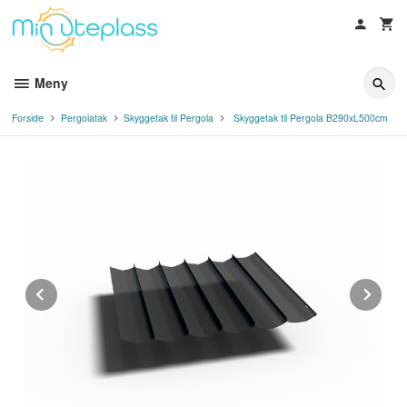
Gå
til
innholdet
Meny
Forside
Pergolatak
Skyggetak til Pergola
Skyggetak til Pergola B290xL500cm
Prev
Ne