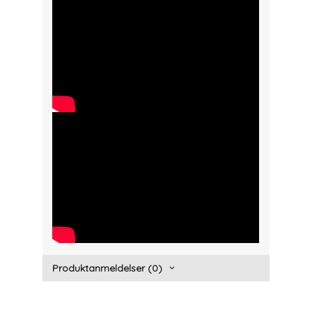
>width="300" height="150">
" width="300" height="150">
Produktanmeldelser (0)