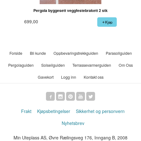
Pergola byggesett veggfestebrakett 2 stk
699,00
Kjøp
Forside
Bli kunde
Oppbevaringstrekkguiden
Parasollguiden
Pergolaguiden
Solseilguiden
Terrassevarmerguiden
Om Oss
Gavekort
Logg inn
Kontakt oss
Frakt
Kjøpsbetingelser
Sikkerhet og personvern
Nyhetsbrev
Min Uteplass AS, Øvre Rælingsveg 176, Inngang B, 2008