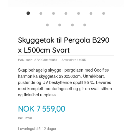
Skyggetak til Pergola B290
x L500cm Svart
EAN-kode:
8720039166851
Artikkelnr.:
1405D
Skap behagelig skygge i pergolaen med Coolfit®
harmonika skyggetak 290x500cm. Uttrekkbart,
pustende og UV-beskyttende opptil 95 %. Leveres
med komplett monteringssett og gir en sval, stilren
og fleksibel uteplass.
NOK
7 559,00
inkl. mva.
Leveringstid 5-12 dager