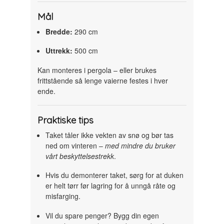
Mål
Bredde:
290 cm
Uttrekk:
500 cm
Kan monteres i pergola – eller brukes
frittstående så lenge vaierne festes i hver
ende.
Praktiske tips
Taket tåler ikke vekten av snø og bør tas
ned om vinteren –
med mindre du bruker
vårt beskyttelsestrekk
.
Hvis du demonterer taket, sørg for at duken
er helt tørr før lagring for å unngå råte og
misfarging.
Vil du spare penger? Bygg din egen