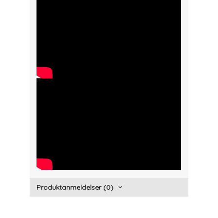
>width="300" height="150">
" width="300" height="150">
Produktanmeldelser (0)