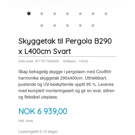
Skyggetak til Pergola B290
x L400cm Svart
EAN-kode:
8717677462629
Artikkelnr.:
1404D
Skap behagelig skygge i pergolaen med Coolfit®
harmonika skyggetak 290x400cm. Uttrekkbart,
pustende og UV-beskyttende opptil 95 %. Leveres
med komplett monteringssett og gir en sval, stilren
og fleksibel uteplass.
NOK
6 939,00
inkl. mva.
Leveringstid 5-12 dager