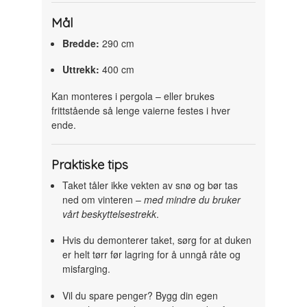
Mål
Bredde:
290 cm
Uttrekk:
400 cm
Kan monteres i pergola – eller brukes
frittstående så lenge vaierne festes i hver
ende.
Praktiske tips
Taket tåler ikke vekten av snø og bør tas
ned om vinteren –
med mindre du bruker
vårt beskyttelsestrekk
.
Hvis du demonterer taket, sørg for at duken
er helt tørr før lagring for å unngå råte og
misfarging.
Vil du spare penger? Bygg din egen