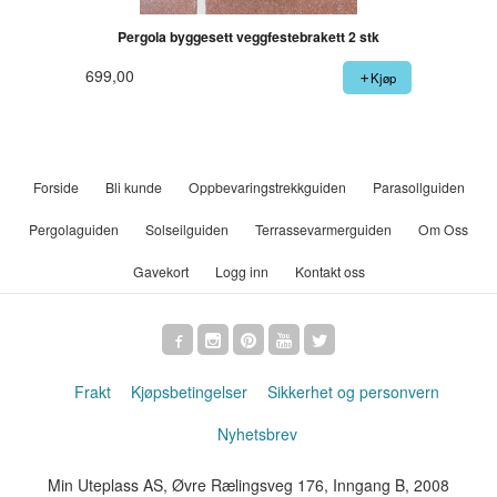
Pergola byggesett veggfestebrakett 2 stk
699,00
Kjøp
Forside
Bli kunde
Oppbevaringstrekkguiden
Parasollguiden
Pergolaguiden
Solseilguiden
Terrassevarmerguiden
Om Oss
Gavekort
Logg inn
Kontakt oss
Frakt
Kjøpsbetingelser
Sikkerhet og personvern
Nyhetsbrev
Min Uteplass AS, Øvre Rælingsveg 176, Inngang B, 2008