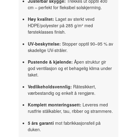
Justerbar skygge:
Trekkes ut opptil 400
cm – perfekt for fleksibel solskjerming.
Høy kvalitet:
Laget av sterkt vevd
HDPE/polyester på 285 g/m² med
førsteklasses finish.
UV-beskyttelse:
Stopper opptil 90–95 % av
skadelige UV-stråler.
Pustende & kjølende:
Åpen struktur gir
god ventilasjon og et behagelig klima under
taket.
Vedlikeholdsvennlig:
Råtesikkert,
værbestandig og enkelt å rengjøre.
Komplett monteringssett:
Leveres med
rustfrie stålkabler, tau, ribber og strammere.
5 års garanti
mot fabrikkasjonsfeil på
duken.