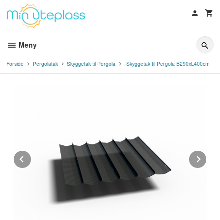
Gå
til
innholdet
Meny
Forside
Pergolatak
Skyggetak til Pergola
Skyggetak til Pergola B290xL400cm
Prev
Ne