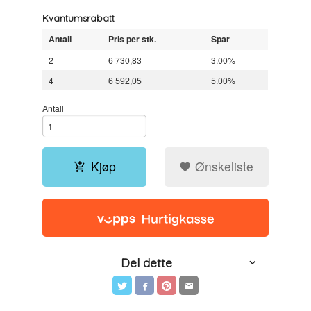
Kvantumsrabatt
Antall
Pris per stk.
Spar
2
6 730,83
3.00%
4
6 592,05
5.00%
Antall
Kjøp
Ønskeliste
Del dette