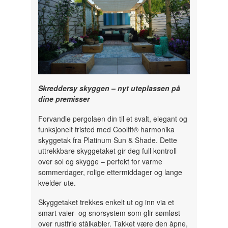
Skreddersy skyggen – nyt uteplassen på
dine premisser
Forvandle pergolaen din til et svalt, elegant og
funksjonelt fristed med Coolfit® harmonika
skyggetak fra Platinum Sun & Shade. Dette
uttrekkbare skyggetaket gir deg full kontroll
over sol og skygge – perfekt for varme
sommerdager, rolige ettermiddager og lange
kvelder ute.
Skyggetaket trekkes enkelt ut og inn via et
smart vaier- og snorsystem som glir sømløst
over rustfrie stålkabler. Takket være den åpne,