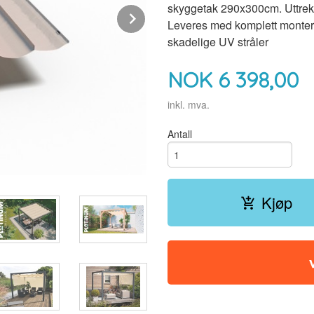
skyggetak 290x300cm. Uttrekk
Next
Leveres med komplett monterin
skadelige UV stråler
NOK
6 398,00
inkl. mva.
Antall
Kjøp