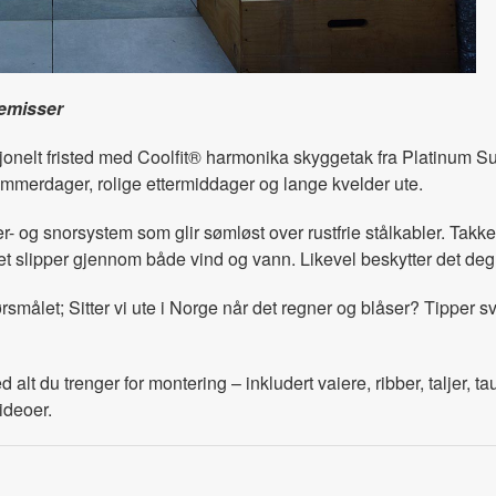
remisser
ksjonelt fristed med Coolfit® harmonika skyggetak fra Platinum 
sommerdager, rolige ettermiddager og lange kvelder ute.
er- og snorsystem som glir sømløst over rustfrie stålkabler. Tak
let slipper gjennom både vind og vann. Likevel beskytter det deg
rsmålet; Sitter vi ute i Norge når det regner og blåser? Tipper s
lt du trenger for montering – inkludert vaiere, ribber, taljer, 
ideoer.