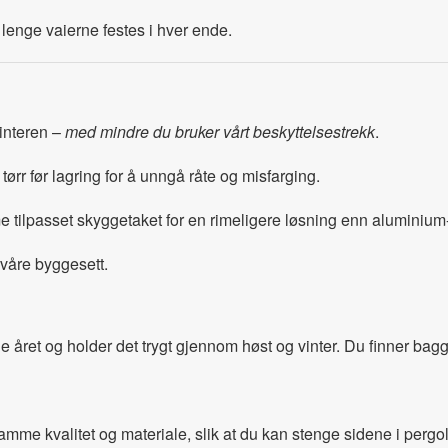
 lenge vaierne festes i hver ende.
vinteren –
med mindre du bruker vårt beskyttelsestrekk
.
tørr før lagring for å unngå råte og misfarging.
tilpasset skyggetaket for en rimeligere løsning enn aluminium
åre byggesett.
e året og holder det trygt gjennom høst og vinter. Du finner ba
mme kvalitet og materiale, slik at du kan stenge sidene i pergo