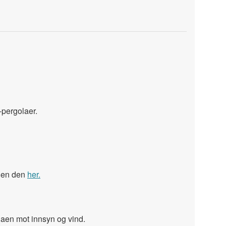
-pergolaer.
ggen den
her.
laen mot innsyn og vind.