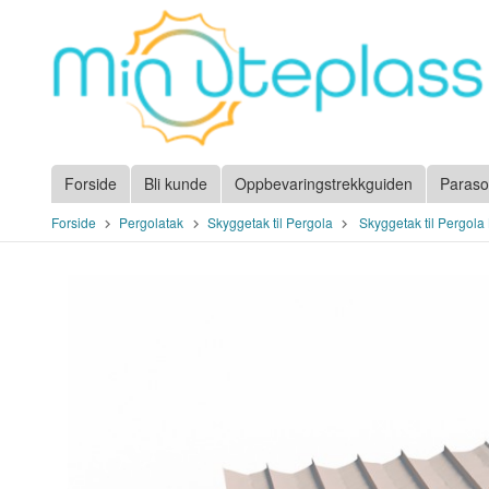
Gå
til
innholdet
Forside
Bli kunde
Oppbevaringstrekkguiden
Paraso
Forside
Pergolatak
Skyggetak til Pergola
Skyggetak til Pergol