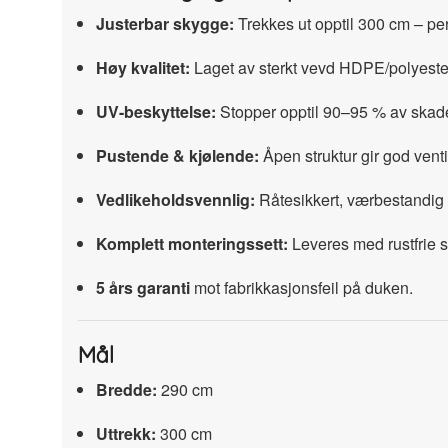
Justerbar skygge:
Trekkes ut opptil 300 cm – perf
Høy kvalitet:
Laget av sterkt vevd HDPE/polyester
UV-beskyttelse:
Stopper opptil 90–95 % av skade
Pustende & kjølende:
Åpen struktur gir god venti
Vedlikeholdsvennlig:
Råtesikkert, værbestandig 
Komplett monteringssett:
Leveres med rustfrie st
5 års garanti
mot fabrikkasjonsfeil på duken.
Mål
Bredde:
290 cm
Uttrekk:
300 cm