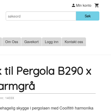
Min konto
Søk
Om Oss
Gavekort
Logg inn
Kontakt oss
til Pergola B290 x
armgrå
nr.:
1403X
 behagelig skygge i pergolaen med Coolfit® harmonika