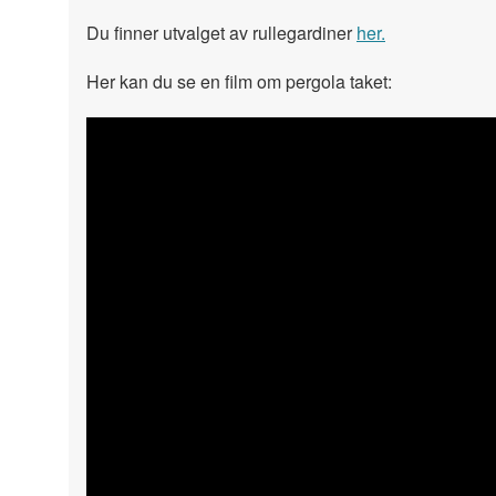
Du finner utvalget av rullegardiner
her.
Her kan du se en film om pergola taket: