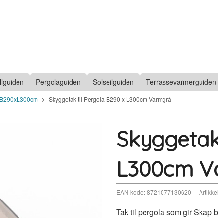
llguiden
Pergolaguiden
Solseilguiden
Terrassevarmerguiden
a B290xL300cm
Skyggetak til Pergola B290 x L300cm Varmgrå
Skyggetak 
L300cm V
EAN-kode:
8721077130620
Artikkel
Tak til pergola som gir Skap