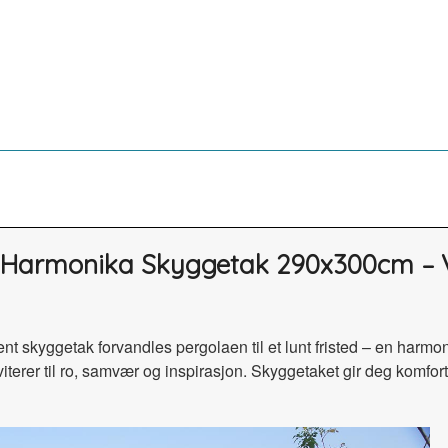
t® Harmonika Skyggetak 290x300cm –
ent skyggetak forvandles pergolaen til et lunt fristed – en harm
erer til ro, samvær og inspirasjon. Skyggetaket gir deg komfort