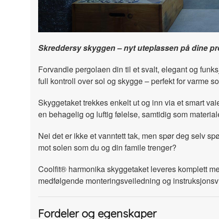
Skreddersy skyggen – nyt uteplassen på dine p
Forvandle pergolaen din til et svalt, elegant og fun
full kontroll over sol og skygge – perfekt for varme 
Skyggetaket trekkes enkelt ut og inn via et smart vai
en behagelig og luftig følelse, samtidig som materia
Nei det er ikke et vanntett tak, men spør deg selv spø
mot solen som du og din famile trenger?
Coolfit® harmonika skyggetaket leveres komplett med a
medfølgende monteringsveiledning og instruksjonsv
Fordeler og egenskaper