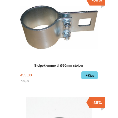
Stolpeklemme til Ø60mm stolper
499,00
Kjøp
700,00
Rabatt
-35%