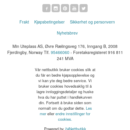
Frakt
Kjøpsbetingelser
Sikkerhet og personvern
Nyhetsbrev
Min Uteplass AS, Øvre Rælingsveg 176, Inngang B, 2008
Fjerdingby, Norway Tlf.
95466060
- Foretaksregisteret 916 811
241 MVA
Vår nettbutikk bruker cookies slik at
du får en bedre kjøpsopplevelse og
vi kan yte deg bedre service. Vi
bruker cookies hovedsaklig til å
lagre innloggingsdetaljer og huske
hva du har puttet i handlekurven
din. Fortsett å bruke siden som
normalt om du godtar dette.
Les
mer
eller
endre innstillinger for
cookies.
Powered by
24Nettbutikk