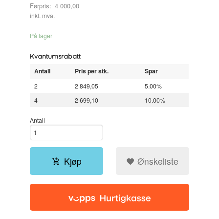
Førpris:
4 000,00
Rabatt
inkl. mva.
På lager
Kvantumsrabatt
Antall
Pris per stk.
Spar
2
2 849,05
5.00%
4
2 699,10
10.00%
Antall
Kjøp
Ønskeliste