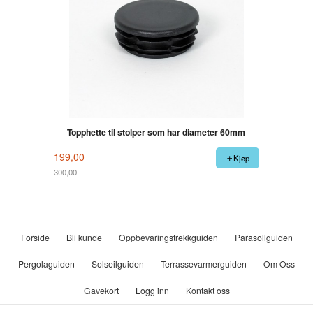
Topphette til stolper som har diameter 60mm
199,00
Kjøp
300,00
Rabatt
Forside
Bli kunde
Oppbevaringstrekkguiden
Parasollguiden
Pergolaguiden
Solseilguiden
Terrassevarmerguiden
Om Oss
Gavekort
Logg inn
Kontakt oss