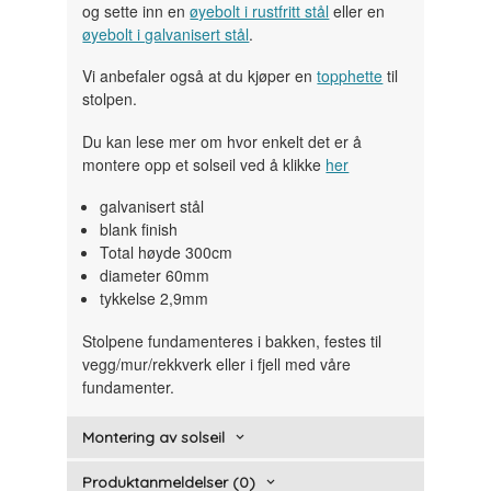
og sette inn en
øyebolt i rustfritt stål
eller en
øyebolt i galvanisert stål
.
Vi anbefaler også at du kjøper en
topphette
til
stolpen.
Du kan lese mer om hvor enkelt det er å
montere opp et solseil ved å klikke
her
galvanisert stål
blank finish
Total høyde 300cm
diameter 60mm
tykkelse 2,9mm
Stolpene fundamenteres i bakken, festes til
vegg/mur/rekkverk eller i fjell med våre
fundamenter.
Montering av solseil
Produktanmeldelser (0)