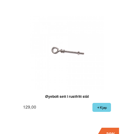
Rabatt
Øyebolt sett i rustfritt stål
129,00
Kjøp
-30%