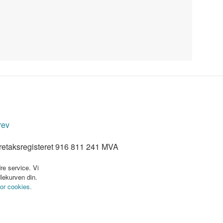
rev
retaksregisteret 916 811 241 MVA
re service. Vi
dlekurven din.
for cookies.