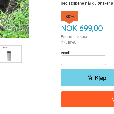
ned stolpene når du ønsker å 
-30%
NOK
699,00
Førpris:
1 000,00
Rabatt
inkl. mva.
Antall
Kjøp