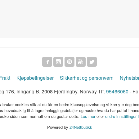
Frakt
Kjøpsbetingelser
Sikkerhet og personvern
Nyhetsb
g 176, Inngang B, 2008 Fjerdingby, Norway Tlf.
95466060
- Fo
k bruker cookies slik at du får en bedre kjøpsopplevelse og vi kan yte deg bed
s hovedsaklig til å lagre innloggingsdetaljer og huske hva du har puttet i han
 bruke siden som normalt om du godtar dette.
Les mer
eller
endre innstillinger 
Powered by
24Nettbutikk