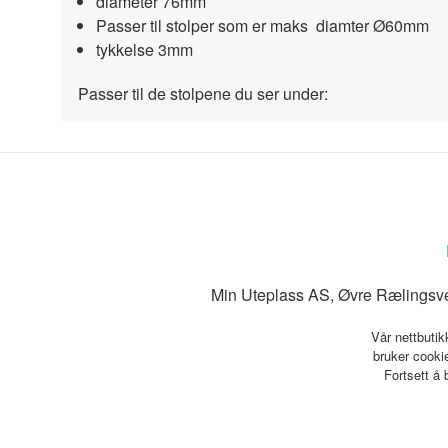
diameter 76mm
Passer til stolper som er maks diamter Ø60mm
tykkelse 3mm
Passer til de stolpene du ser under:
Min Uteplass AS, Øvre Rælingsve
Vår nettbutik
bruker cookie
Fortsett å