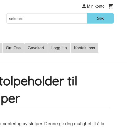
Min konto
Søk
Om Oss
Gavekort
Logg inn
Kontakt oss
olpeholder til
lper
mentering av stolper. Denne gir deg mulighet til å ta