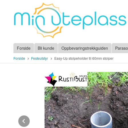
Gå
til
innholdet
Forside
Bli kunde
Oppbevaringstrekkguiden
Paraso
Forside
Festeutstyr
Easy-Up stolpeholder til 60mm stolper
Prev