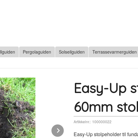
llguiden
Pergolaguiden
Solseilguiden
Terrassevarmerguiden
Easy-Up st
60mm sto
Artikkelnr.:
100000022
Next
Easy-Up stolpeholder til funda