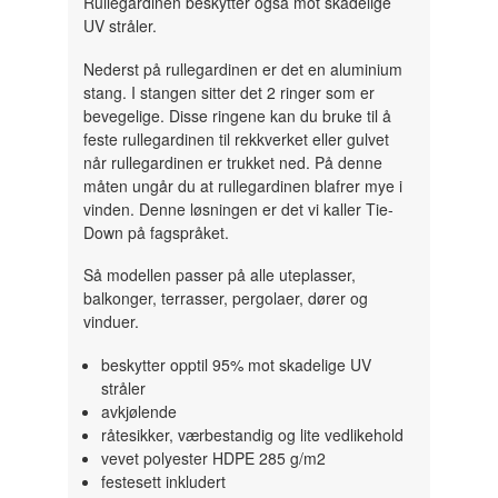
Rullegardinen beskytter også mot skadelige
UV stråler.
Nederst på rullegardinen er det en aluminium
stang. I stangen sitter det 2 ringer som er
bevegelige. Disse ringene kan du bruke til å
feste rullegardinen til rekkverket eller gulvet
når rullegardinen er trukket ned. På denne
måten ungår du at rullegardinen blafrer mye i
vinden. Denne løsningen er det vi kaller Tie-
Down på fagspråket.
Så modellen passer på alle uteplasser,
balkonger, terrasser, pergolaer, dører og
vinduer.
beskytter opptil 95% mot skadelige UV
stråler
avkjølende
råtesikker, værbestandig og lite vedlikehold
vevet polyester HDPE 285 g/m2
festesett inkludert