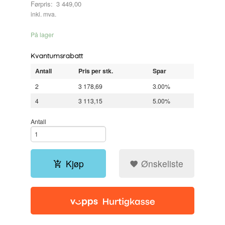
Førpris:
3 449,00
Rabatt
inkl. mva.
På lager
Kvantumsrabatt
Antall
Pris per stk.
Spar
2
3 178,69
3.00%
4
3 113,15
5.00%
Antall
Kjøp
Ønskeliste