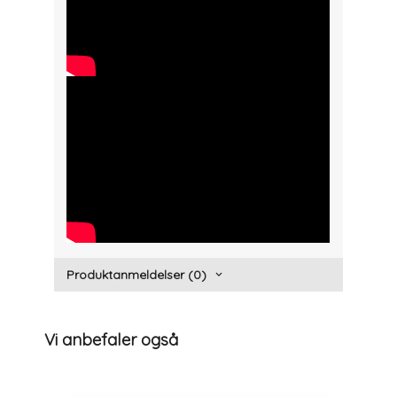
" width="300" height="150">
" width="300" height="150">
Produktanmeldelser (0)
Vi anbefaler også