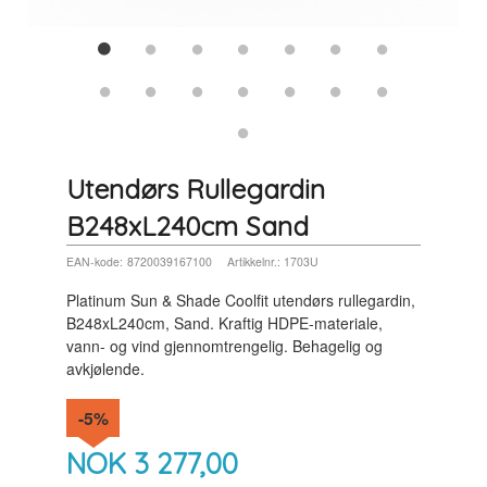
Utendørs Rullegardin
B248xL240cm Sand
EAN-kode:
8720039167100
Artikkelnr.:
1703U
Platinum Sun & Shade Coolfit utendørs rullegardin,
B248xL240cm, Sand. Kraftig HDPE-materiale,
vann- og vind gjennomtrengelig. Behagelig og
avkjølende.
-5%
NOK
3 277,00