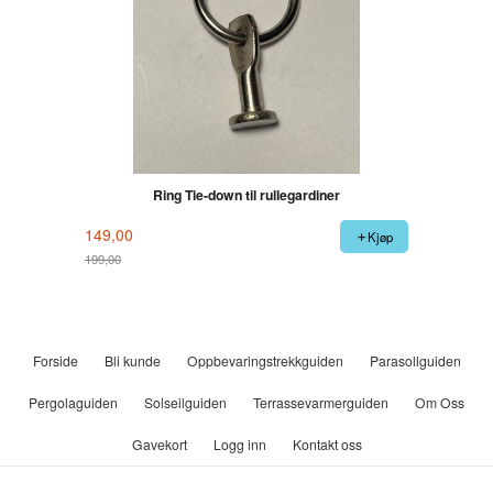
Ring Tie-down til rullegardiner
149,00
Kjøp
199,00
Rabatt
Forside
Bli kunde
Oppbevaringstrekkguiden
Parasollguiden
Pergolaguiden
Solseilguiden
Terrassevarmerguiden
Om Oss
Gavekort
Logg inn
Kontakt oss