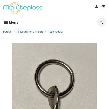
Gå
til
innholdet
Meny
Forside
Rullegardiner Utendørs
Reservedeler