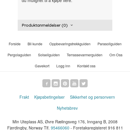
du mulighet til å kjøpe flere.
Produktanmeldelser (0)
Forside
Bli kunde
Oppbevaringstrekkguiden
Parasollguiden
Pergolaguiden
Solseilguiden
Terrassevarmerguiden
Om Oss
Gavekort
Logg inn
Kontakt oss
Frakt
Kjøpsbetingelser
Sikkerhet og personvern
Nyhetsbrev
Min Uteplass AS, Øvre Rælingsveg 176, Inngang B, 2008
Fjerdingby, Norway Tlf.
95466060
- Foretaksregisteret 916 811