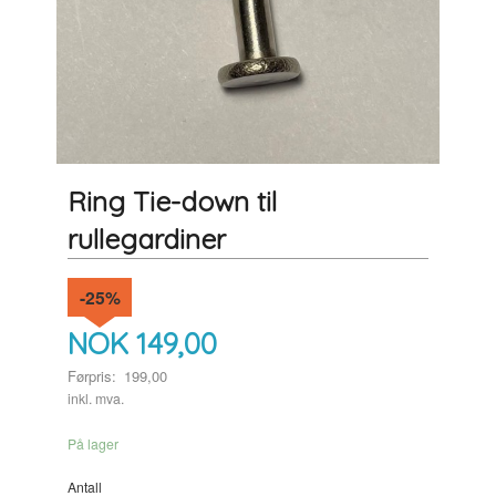
Ring Tie-down til
rullegardiner
-25%
NOK
149,00
Førpris:
199,00
Rabatt
inkl. mva.
På lager
Antall