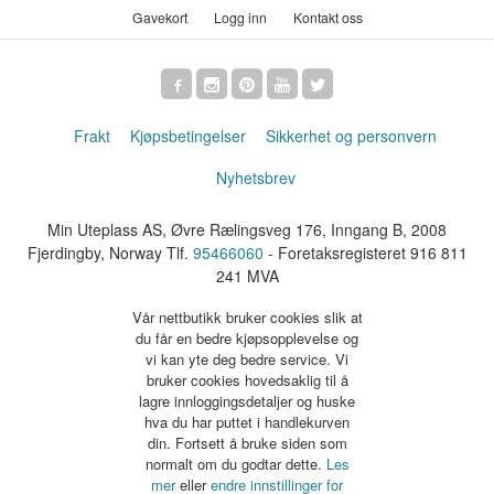
Gavekort
Logg inn
Kontakt oss
Frakt
Kjøpsbetingelser
Sikkerhet og personvern
Nyhetsbrev
Min Uteplass AS, Øvre Rælingsveg 176, Inngang B, 2008
Fjerdingby, Norway Tlf.
95466060
- Foretaksregisteret 916 811
241 MVA
Vår nettbutikk bruker cookies slik at
du får en bedre kjøpsopplevelse og
vi kan yte deg bedre service. Vi
bruker cookies hovedsaklig til å
lagre innloggingsdetaljer og huske
hva du har puttet i handlekurven
din. Fortsett å bruke siden som
normalt om du godtar dette.
Les
mer
eller
endre innstillinger for