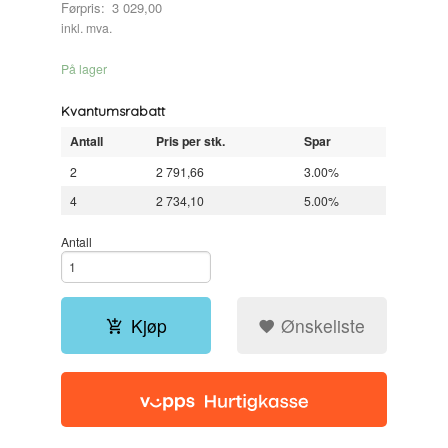
Førpris:
3 029,00
Rabatt
inkl. mva.
På lager
Kvantumsrabatt
Antall
Pris per stk.
Spar
2
2 791,66
3.00%
4
2 734,10
5.00%
Antall
Kjøp
Ønskeliste