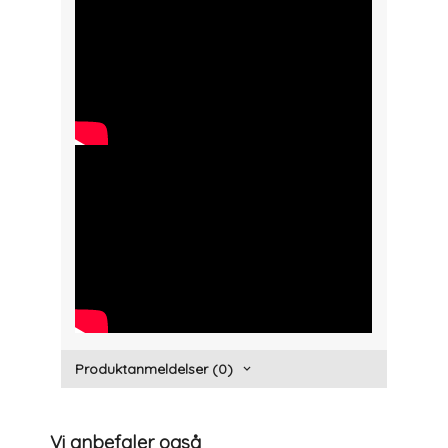
" width="300" height="150">
" width="300" height="150">
Produktanmeldelser (0)
Vi anbefaler også