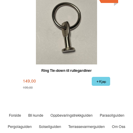
Ring Tie-down til rullegardiner
149,00
Kjøp
199,00
Rabatt
Forside
Bli kunde
Oppbevaringstrekkguiden
Parasollguiden
Pergolaguiden
Solseilguiden
Terrassevarmerguiden
Om Oss