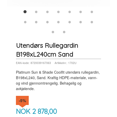
Utendørs Rullegardin
B198xL240cm Sand
EAN-kode:
8720039167063
Artikkelnr.:
1702U
Platinum Sun & Shade Coolfit utendørs rullegardin,
B198xL240, Sand. Kraftig HDPE-materiale, vann-
og vind gjennomtrengelig. Behagelig og
avkjølende.
-5%
NOK
2 878,00