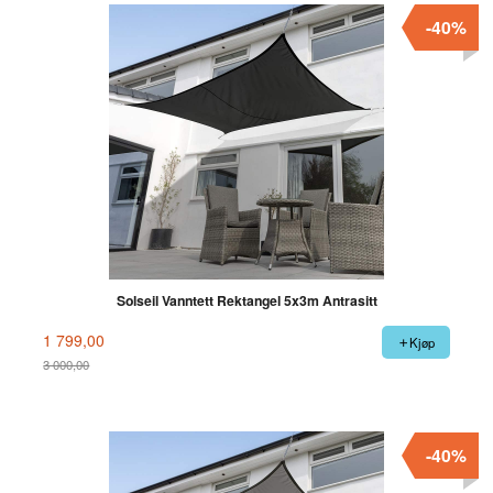
-40%
Solseil Vanntett Rektangel 5x3m Antrasitt
1 799,00
Kjøp
3 000,00
Rabatt
-40%