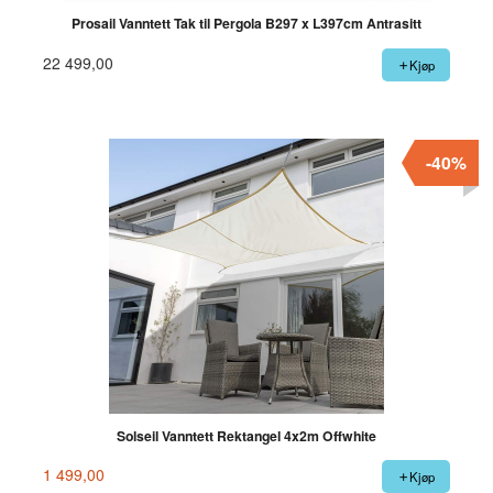
Prosail Vanntett Tak til Pergola B297 x L397cm Antrasitt
22 499,00
Kjøp
-40%
Solseil Vanntett Rektangel 4x2m Offwhite
1 499,00
Kjøp