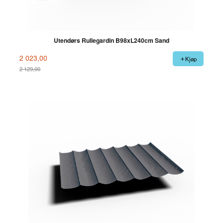
Utendørs Rullegardin B98xL240cm Sand
2 023,00
Kjøp
2 129,00
Rabatt