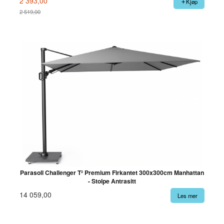
2 393,00
Kjøp
2 519,00
Rabatt
Parasoll Challenger T² Premium Firkantet 300x300cm Manhattan
- Stolpe Antrasitt
14 059,00
Les mer