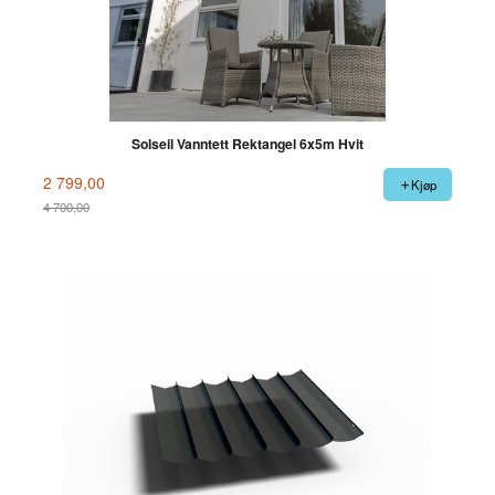
Solseil Vanntett Rektangel 6x5m Hvit
2 799,00
Kjøp
4 700,00
Rabatt