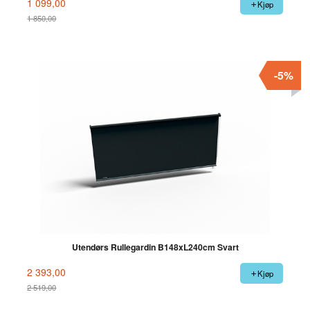
1 099,00
Kjøp
1 850,00
Rabatt
-5%
Utendørs Rullegardin B148xL240cm Svart
2 393,00
Kjøp
2 519,00
Rabatt