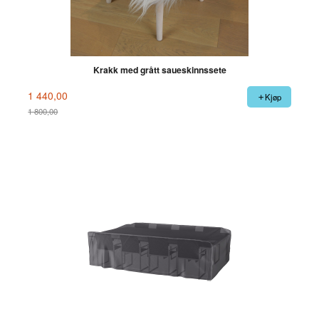
Krakk med grått saueskinnssete
1 440,00
Kjøp
1 800,00
Rabatt