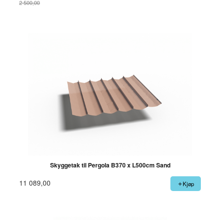
2 500,00
Rabatt
Skyggetak til Pergola B370 x L500cm Sand
11 089,00
Kjøp