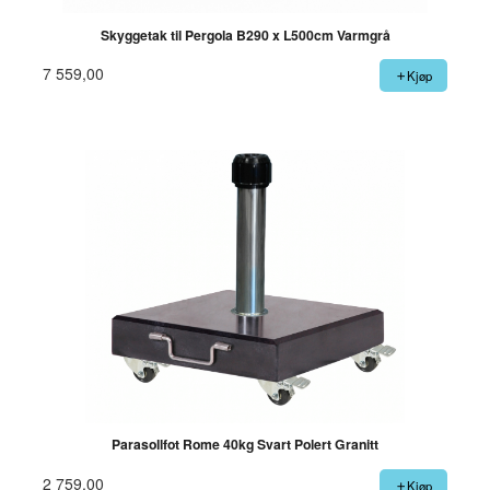
Skyggetak til Pergola B290 x L500cm Varmgrå
7 559,00
Kjøp
Parasollfot Rome 40kg Svart Polert Granitt
2 759,00
Kjøp