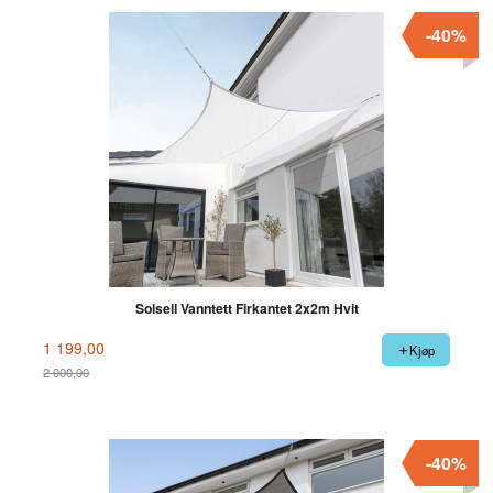
-40%
Solseil Vanntett Firkantet 2x2m Hvit
1 199,00
Kjøp
2 000,00
Rabatt
-40%