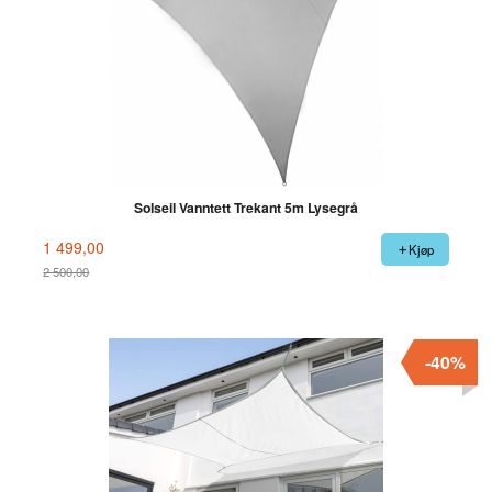
Solseil Vanntett Trekant 5m Lysegrå
1 499,00
Kjøp
2 500,00
Rabatt
-40%