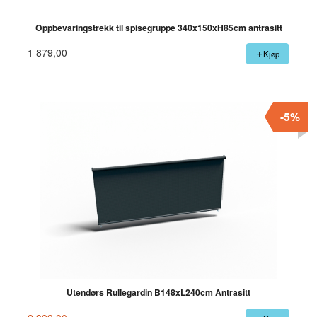
Oppbevaringstrekk til spisegruppe 340x150xH85cm antrasitt
1 879,00
Kjøp
-5%
Utendørs Rullegardin B148xL240cm Antrasitt