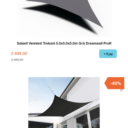
Solseil Vanntett Trekant 5.0x5.0x5.0m Grå Dreamsail Proff
2 699,00
Kjøp
2 989,00
Rabatt
-40%