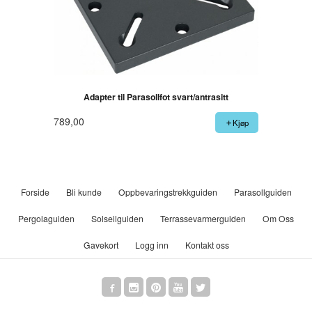
Adapter til Parasollfot svart/antrasitt
789,00
Kjøp
Forside
Bli kunde
Oppbevaringstrekkguiden
Parasollguiden
Pergolaguiden
Solseilguiden
Terrassevarmerguiden
Om Oss
Gavekort
Logg inn
Kontakt oss