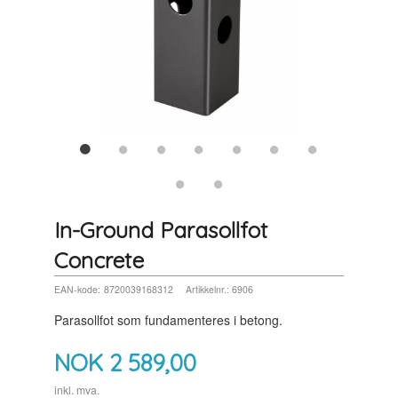
In-Ground Parasollfot
Concrete
EAN-kode:
8720039168312
Artikkelnr.:
6906
Parasollfot som fundamenteres i betong.
NOK
2 589,00
inkl. mva.