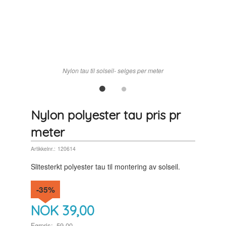
Nylon tau til solseil- selges per meter
Nylon polyester tau pris pr
meter
Artikkelnr.:
120614
Slitesterkt polyester tau til montering av solseil.
-35%
NOK
39,00
Førpris:
59,00