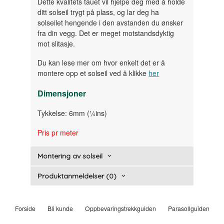
Dette kvalitets tauet vil hjelpe deg med å holde
ditt solseil trygt på plass, og lar deg ha
solseilet hengende i den avstanden du ønsker
fra din vegg. Det er meget motstandsdyktig
mot slitasje.
Du kan lese mer om hvor enkelt det er å
montere opp et solseil ved å klikke
her
Dimensjoner
Tykkelse: 6mm (¼ins)
Pris pr meter
Montering av solseil
Produktanmeldelser (0)
Forside
Bli kunde
Oppbevaringstrekkguiden
Parasollguiden