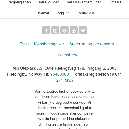
Pergolaguiden
Solseilguiden
Terrassevarmerguiden
Om Oss
Gavekort
Logg inn
Kontakt oss
Frakt
Kjøpsbetingelser
Sikkerhet og personvern
Nyhetsbrev
Min Uteplass AS, Øvre Rælingsveg 176, Inngang B, 2008
Fjerdingby, Norway Tlf.
95466060
- Foretaksregisteret 916 811
241 MVA
Vår nettbutikk bruker cookies slik at
du får en bedre kjøpsopplevelse og
vi kan yte deg bedre service. Vi
bruker cookies hovedsaklig til å
lagre innloggingsdetaljer og huske
hva du har puttet i handlekurven
din. Fortsett å bruke siden som