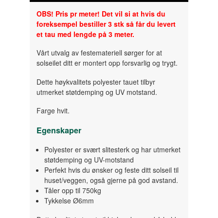
OBS! Pris pr meter! Det vil si at hvis du
foreksempel bestiller 3 stk så får du levert
et tau med lengde på 3 meter.
Vårt utvalg av festemateriell sørger for at
solseilet ditt er montert opp forsvarlig og trygt.
Dette
høykvalitets
polyester
tauet
tilbyr
utmerket
støtdemping
og
UV
motstand
.
Farge hvit.
Egenskaper
Polyester
er
svært
slitesterk og har
utmerket
støtdemping
og
UV-motstand
Perfekt hvis du ønsker og feste ditt solseil til
huset/veggen, også gjerne på god avstand.
Tåler opp til 750kg
Tykkelse Ø6mm