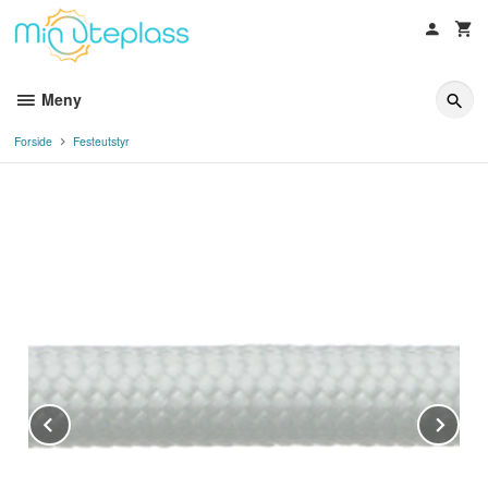
Gå
til
innholdet
Meny
Forside
Festeutstyr
Prev
Ne