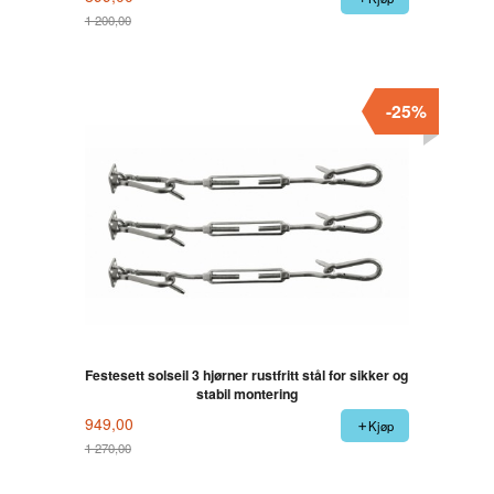
1 200,00
Rabatt
-25%
Festesett solseil 3 hjørner rustfritt stål for sikker og
stabil montering
949,00
Kjøp
1 270,00
Rabatt