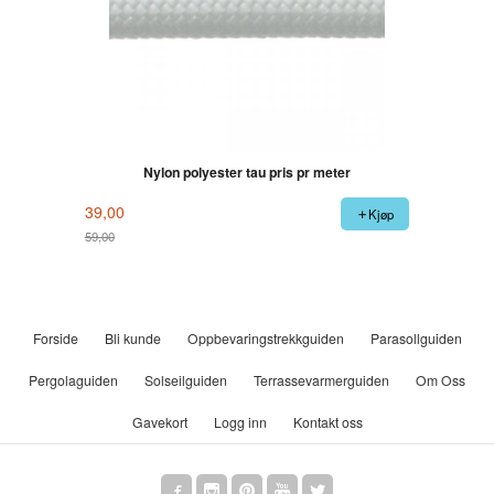
Nylon polyester tau pris pr meter
39,00
Kjøp
59,00
Rabatt
Forside
Bli kunde
Oppbevaringstrekkguiden
Parasollguiden
Pergolaguiden
Solseilguiden
Terrassevarmerguiden
Om Oss
Gavekort
Logg inn
Kontakt oss