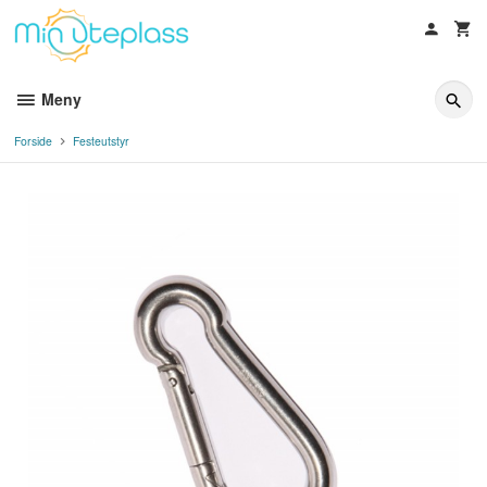
Gå
til
innholdet
Meny
Forside
Festeutstyr