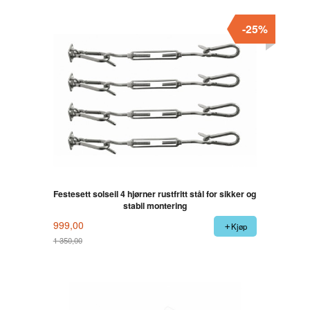
-25%
Festesett solseil 4 hjørner rustfritt stål for sikker og
stabil montering
999,00
Kjøp
1 350,00
Rabatt