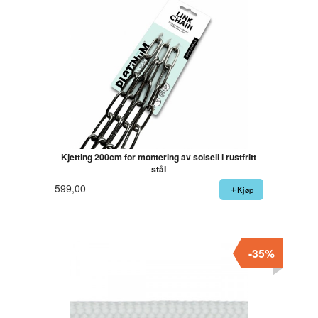
Kjetting 200cm for montering av solseil i rustfritt
stål
599,00
Kjøp
-35%