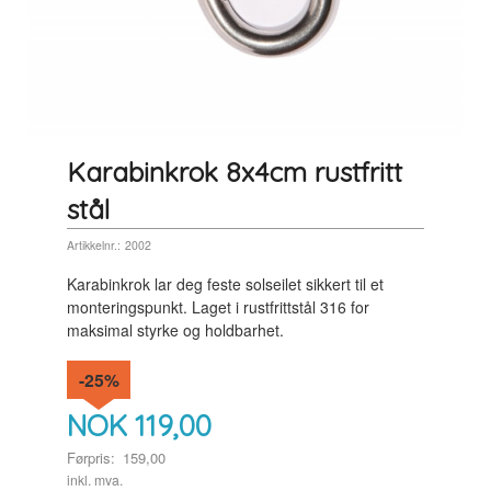
Karabinkrok 8x4cm rustfritt
stål
Artikkelnr.:
2002
Karabinkrok lar deg feste solseilet sikkert til et
monteringspunkt. Laget i rustfrittstål 316 for
maksimal styrke og holdbarhet.
-25%
NOK
119,00
Førpris:
159,00
Rabatt
inkl. mva.