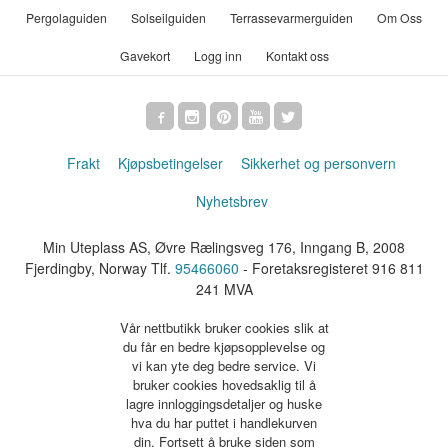
Pergolaguiden
Solseilguiden
Terrassevarmerguiden
Om Oss
Gavekort
Logg inn
Kontakt oss
Frakt
Kjøpsbetingelser
Sikkerhet og personvern
Nyhetsbrev
Min Uteplass AS, Øvre Rælingsveg 176, Inngang B, 2008
Fjerdingby, Norway Tlf.
95466060
- Foretaksregisteret 916 811
241 MVA
Vår nettbutikk bruker cookies slik at
du får en bedre kjøpsopplevelse og
vi kan yte deg bedre service. Vi
bruker cookies hovedsaklig til å
lagre innloggingsdetaljer og huske
hva du har puttet i handlekurven
din. Fortsett å bruke siden som