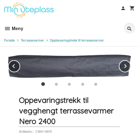
Gå
til
innholdet
Meny
Forside
Terrassevarmer
Oppbevaringstrekk til terrassevarmer
Prev
Ne
Oppevaringstrekk til
vegghengt terrassevarmer
Nero 2400
Artikkelnr.:
CWH-NER