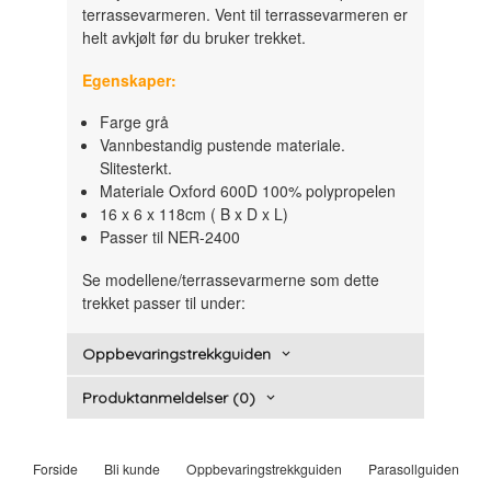
terrassevarmeren. Vent til terrassevarmeren er
helt avkjølt før du bruker trekket.
Egenskaper:
Farge grå
Vannbestandig pustende materiale.
Slitesterkt.
Materiale Oxford 600D 100% polypropelen
16 x 6 x 118cm ( B x D x L)
Passer til NER-2400
Se modellene/terrassevarmerne som dette
trekket passer til under:
Oppbevaringstrekkguiden
Produktanmeldelser (0)
Forside
Bli kunde
Oppbevaringstrekkguiden
Parasollguiden