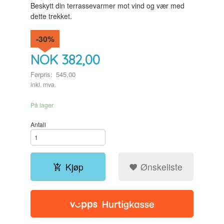
Beskytt din terrassevarmer mot vind og vær med
dette trekket.
-30%
NOK
382,00
Førpris:
545,00
Rabatt
inkl. mva.
På lager
Antall
Kjøp
Ønskeliste