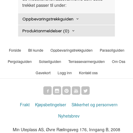
trekket passer til under:
Oppbevaringstrekkguiden
Produktanmeldelser (0)
Forside
Bli kunde
Oppbevaringstrekkguiden
Parasollguiden
Pergolaguiden
Solseilguiden
Terrassevarmerguiden
Om Oss
Gavekort
Logg inn
Kontakt oss
Frakt
Kjøpsbetingelser
Sikkerhet og personvern
Nyhetsbrev
Min Uteplass AS, Øvre Rælingsveg 176, Inngang B, 2008