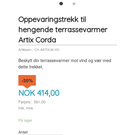
Oppevaringstrekk til
hengende terrassevarmer
Artix Corda
Artikkelnr.:
CH-ARTIX-M-HO
Beskytt din terrassevarmer mot vind og vær med
dette trekket.
-30%
NOK
414,00
Førpris:
591,00
Rabatt
inkl. mva.
På lager
Antall