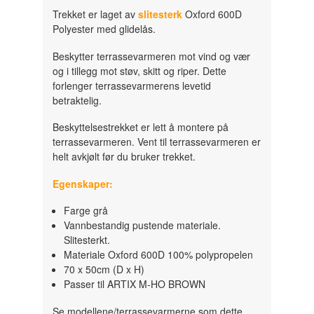
Trekket er laget av
slitesterk
Oxford 600D
Polyester med glidelås.
Beskytter terrassevarmeren mot vind og vær
og i tillegg mot støv, skitt og riper. Dette
forlenger terrassevarmerens levetid
betraktelig.
Beskyttelsestrekket er lett å montere på
terrassevarmeren. Vent til terrassevarmeren er
helt avkjølt før du bruker trekket.
Egenskaper:
Farge grå
Vannbestandig pustende materiale.
Slitesterkt.
Materiale Oxford 600D 100% polypropelen
70 x 50cm (D x H)
Passer til ARTIX M-HO BROWN
Se modellene/terrassevarmerne som dette