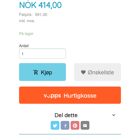
NOK
414,00
Førpris:
591,00
Rabatt
inkl. mva.
På lager
Antall
Kjøp
Ønskeliste
Del dette