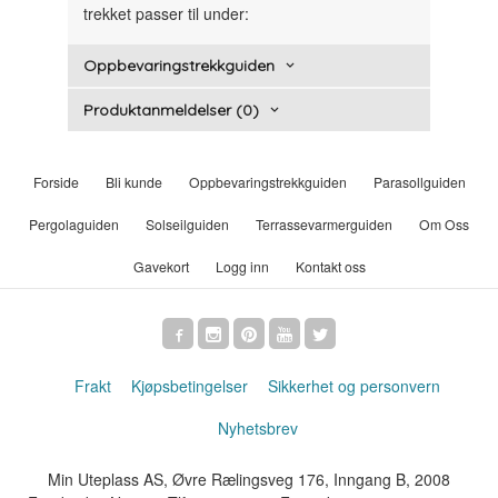
trekket passer til under:
Oppbevaringstrekkguiden
Produktanmeldelser (0)
Forside
Bli kunde
Oppbevaringstrekkguiden
Parasollguiden
Pergolaguiden
Solseilguiden
Terrassevarmerguiden
Om Oss
Gavekort
Logg inn
Kontakt oss
Frakt
Kjøpsbetingelser
Sikkerhet og personvern
Nyhetsbrev
Min Uteplass AS, Øvre Rælingsveg 176, Inngang B, 2008