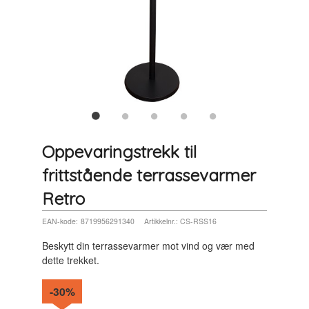
Oppevaringstrekk til
frittstående terrassevarmer
Retro
EAN-kode:
8719956291340
Artikkelnr.:
CS-RSS16
Beskytt din terrassevarmer mot vind og vær med
dette trekket.
-30%