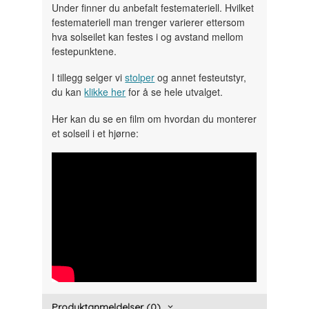
Under finner du anbefalt festemateriell. Hvilket
festemateriell man trenger varierer ettersom
hva solseilet kan festes i og avstand mellom
festepunktene.
I tillegg selger vi
stolper
og annet festeutstyr,
du kan
klikke her
for å se hele utvalget.
Her kan du se en film om hvordan du monterer
et solseil i et hjørne:
" width="300" height="150">
Produktanmeldelser (0)