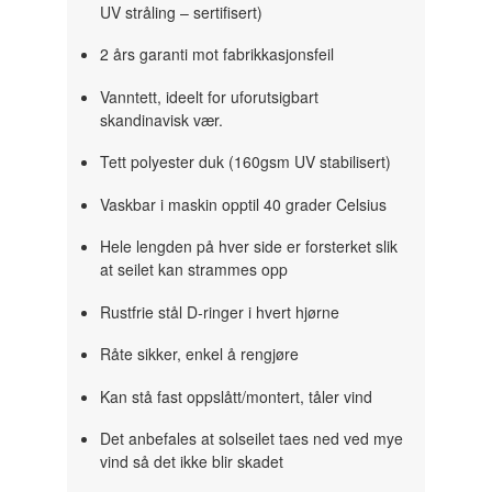
UV stråling – sertifisert)
2 års garanti mot fabrikkasjonsfeil
Vanntett, ideelt for uforutsigbart
skandinavisk vær.
Tett polyester duk (160gsm UV stabilisert)
Vaskbar i maskin opptil 40 grader Celsius
Hele lengden på hver side er forsterket slik
at seilet kan strammes opp
Rustfrie stål D-ringer i hvert hjørne
Råte sikker, enkel å rengjøre
Kan stå fast oppslått/montert, tåler vind
Det anbefales at solseilet taes ned ved mye
vind så det ikke blir skadet