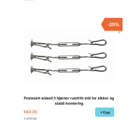
Rabatt
-25%
Festesett solseil 3 hjørner rustfritt stål for sikker og
stabil montering
949,00
Kjøp
1 270,00
Rabatt