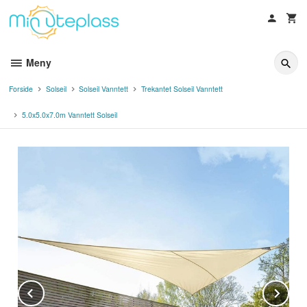
Gå
til
innholdet
Meny
Forside
Solseil
Solseil Vanntett
Trekantet Solseil Vanntett
5.0x5.0x7.0m Vanntett Solseil
Prev
Ne