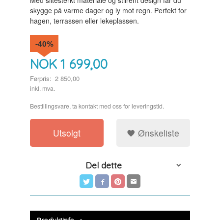
Med slitesterkt materiale og stilrent design får du
skygge på varme dager og ly mot regn. Perfekt for
hagen, terrassen eller lekeplassen.
-40%
NOK
1 699,00
Førpris:
2 850,00
Rabatt
inkl. mva.
Bestillingsvare, ta kontakt med oss for leveringstid.
Utsolgt
Ønskeliste
Del dette
Produktinfo