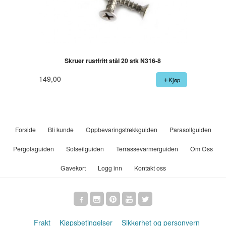
Skruer rustfritt stål 20 stk N316-8
149,00
Kjøp
Forside
Bli kunde
Oppbevaringstrekkguiden
Parasollguiden
Pergolaguiden
Solseilguiden
Terrassevarmerguiden
Om Oss
Gavekort
Logg inn
Kontakt oss
Frakt
Kjøpsbetingelser
Sikkerhet og personvern