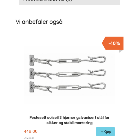
Vi anbefaler også
-40%
Festesett solseil 3 hjørner galvanisert stål for
sikker og stabil montering
449,00
Kjøp
750,00