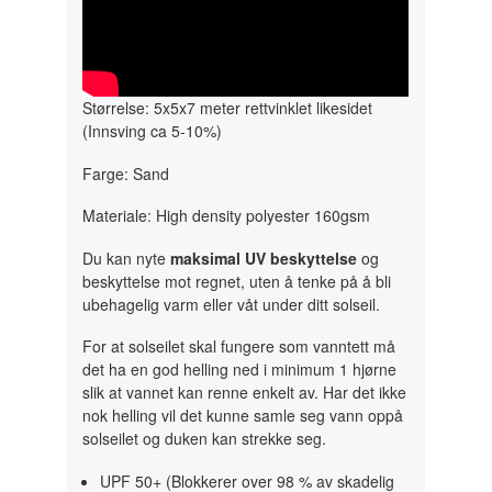
" width="300" height="150">
Størrelse: 5x5x7 meter rettvinklet likesidet
(Innsving ca 5-10%)
Farge: Sand
Materiale: High density polyester 160gsm
Du kan nyte
maksimal UV beskyttelse
og
beskyttelse mot regnet, uten å tenke på å bli
ubehagelig varm eller våt under ditt solseil.
For at solseilet skal fungere som vanntett må
det ha en god helling ned i minimum 1 hjørne
slik at vannet kan renne enkelt av. Har det ikke
nok helling vil det kunne samle seg vann oppå
solseilet og duken kan strekke seg.
UPF 50+ (Blokkerer over 98 % av skadelig