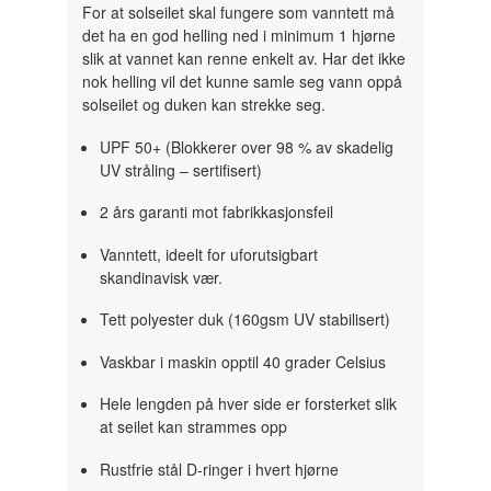
For at solseilet skal fungere som vanntett må
det ha en god helling ned i minimum 1 hjørne
slik at vannet kan renne enkelt av. Har det ikke
nok helling vil det kunne samle seg vann oppå
solseilet og duken kan strekke seg.
UPF 50+ (Blokkerer over 98 % av skadelig
UV stråling – sertifisert)
2 års garanti mot fabrikkasjonsfeil
Vanntett, ideelt for uforutsigbart
skandinavisk vær.
Tett polyester duk (160gsm UV stabilisert)
Vaskbar i maskin opptil 40 grader Celsius
Hele lengden på hver side er forsterket slik
at seilet kan strammes opp
Rustfrie stål D-ringer i hvert hjørne