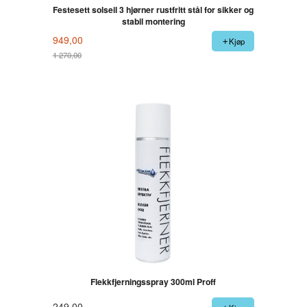
Festesett solseil 3 hjørner rustfritt stål for sikker og
stabil montering
949,00
Kjøp
1 270,00
Rabatt
Flekkfjerningsspray 300ml Proff
249,00