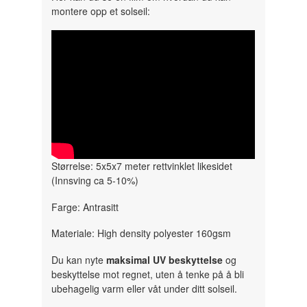
montere opp et solseil:
" width="300" height="150">
Størrelse: 5x5x7 meter rettvinklet likesidet
(Innsving ca 5-10%)
Farge: Antrasitt
Materiale: High density polyester 160gsm
Du kan nyte
maksimal UV beskyttelse
og
beskyttelse mot regnet, uten å tenke på å bli
ubehagelig varm eller våt under ditt solseil.