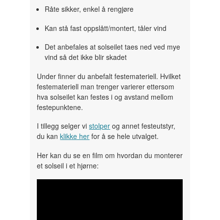
Råte sikker, enkel å rengjøre
Kan stå fast oppslått/montert, tåler vind
Det anbefales at solseilet taes ned ved mye
vind så det ikke blir skadet
Under finner du anbefalt festemateriell. Hvilket
festemateriell man trenger varierer ettersom
hva solseilet kan festes i og avstand mellom
festepunktene.
I tillegg selger vi
stolper
og annet festeutstyr,
du kan
klikke her
for å se hele utvalget.
Her kan du se en film om hvordan du monterer
et solseil i et hjørne: