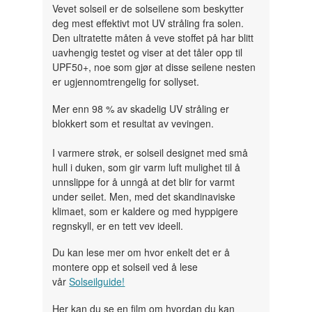
Vevet solseil er de solseilene som beskytter
deg mest effektivt mot UV stråling fra solen.
Den ultratette måten å veve stoffet på har blitt
uavhengig testet og viser at det tåler opp til
UPF50+, noe som gjør at disse seilene nesten
er ugjennomtrengelig for sollyset.
Mer enn 98 % av skadelig UV stråling er
blokkert som et resultat av vevingen.
I varmere strøk, er solseil designet med små
hull i duken, som gir varm luft mulighet til å
unnslippe for å unngå at det blir for varmt
under seilet. Men, med det skandinaviske
klimaet, som er kaldere og med hyppigere
regnskyll, er en tett vev ideell.
Du kan lese mer om hvor enkelt det er å
montere opp et solseil ved å lese
vår
Solseilguide!
Her kan du se en film om hvordan du kan