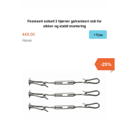
Festesett solseil 3 hjørner galvanisert stål for
sikker og stabil montering
449,00
Kjøp
750,00
Rabatt
-25%