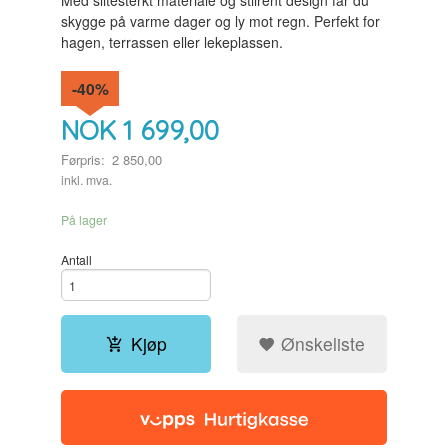
Med slitesterkt materiale og stilrent design får du
skygge på varme dager og ly mot regn. Perfekt for
hagen, terrassen eller lekeplassen.
-40%
NOK
1 699,00
Førpris:
2 850,00
Rabatt
inkl. mva.
På lager
Antall
Kjøp
Ønskeliste