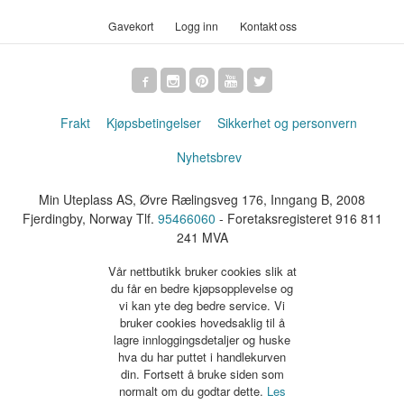
Gavekort
Logg inn
Kontakt oss
Frakt
Kjøpsbetingelser
Sikkerhet og personvern
Nyhetsbrev
Min Uteplass AS, Øvre Rælingsveg 176, Inngang B, 2008
Fjerdingby, Norway Tlf.
95466060
- Foretaksregisteret 916 811
241 MVA
Vår nettbutikk bruker cookies slik at
du får en bedre kjøpsopplevelse og
vi kan yte deg bedre service. Vi
bruker cookies hovedsaklig til å
lagre innloggingsdetaljer og huske
hva du har puttet i handlekurven
din. Fortsett å bruke siden som
normalt om du godtar dette.
Les