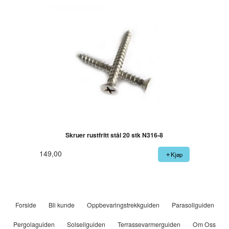
Skruer rustfritt stål 20 stk N316-8
149,00
Kjøp
Forside
Bli kunde
Oppbevaringstrekkguiden
Parasollguiden
Pergolaguiden
Solseilguiden
Terrassevarmerguiden
Om Oss