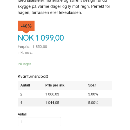
Med slitesterkt materiale og stilrent design får du
skygge på varme dager og ly mot regn. Perfekt for
hagen, terrassen eller lekeplassen.
-40%
NOK
1 099,00
Førpris:
1 850,00
Rabatt
inkl. mva.
På lager
Kvantumsrabatt
Antall
Pris per stk.
Spar
2
1 066,03
3.00%
4
1 044,05
5.00%
Antall