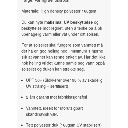
Materiale: High density polyester 160gsm
Du kan nyte
maksimal UV beskyttelse
og
beskyttelse mot regnet, uten å tenke på å bli
ubehagelig varm eller våt under ditt solseil.
For at solseilet skal fungere som vanntett må
det ha en god helling ned i minimum 1 hjørne
slik at vannet kan renne enkelt av. Har det ikke
nok helling vil det kunne samle seg vann oppå
solseilet og duken kan strekke seg.
UPF 50+ (Blokkerer over 98 % av skadelig
UV stråling – sertifisert)
2 års garanti mot fabrikkasjonsfeil
Vanntett, ideelt for uforutsigbart
skandinavisk vær.
Tett polyester duk (160gsm UV stabilisert)