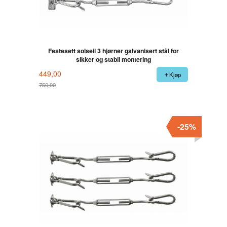
Festesett solseil 3 hjørner galvanisert stål for
sikker og stabil montering
449,00
Kjøp
750,00
Rabatt
-25%