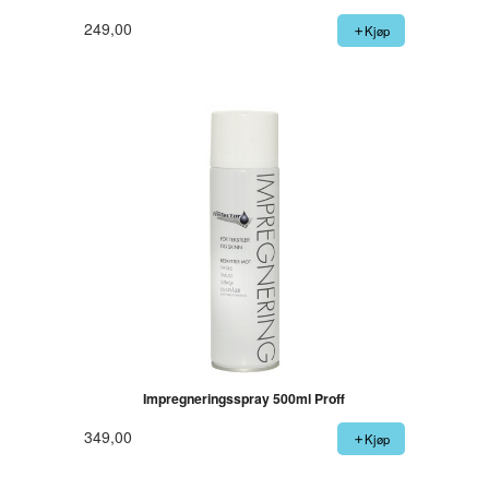
249,00
Kjøp
Impregneringsspray 500ml Proff
349,00
Kjøp