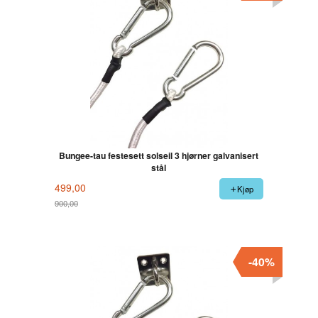
Bungee-tau festesett solseil 3 hjørner galvanisert
stål
499,00
Kjøp
900,00
Rabatt
-40%