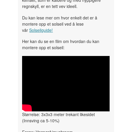
klimaet, som er kaldere og med hyppigere
regnskyll, er en tett vev ideell.
Du kan lese mer om hvor enkelt det er å
montere opp et solseil ved å lese
vår
Solseilguide!
Her kan du se en film om hvordan du kan
montere opp et solseil:
" width="300" height="150">
Størrelse: 3x3x3 meter trekant likesidet
(Innsving ca 5-10%)
Farge: Varmgrå/mushroom