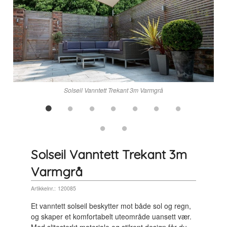
n
Solseil Vanntett Trekant 3m Varmgrå
Solseil Vanntett Trekant 3m
Varmgrå
Artikkelnr.:
120085
Et vanntett solseil beskytter mot både sol og regn,
og skaper et komfortabelt uteområde uansett vær.