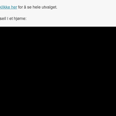
klikke her
for å se hele utvalget.
il i et hjørne: