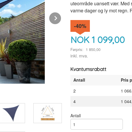
uteområde uansett vær. Med sl
varme dager og ly mot regn. P
Next
-40%
NOK
1 099,00
Førpris:
1 850,00
Rabatt
inkl. mva.
Kvantumsrabatt
Antall
Pris p
Rustfri D-ring i hvert hjørne
2
1 066
4
1 044
Antall