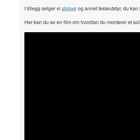
I tillegg selger vi
stolper
og annet festeutstyr, du kan
Her kan du se en film om hvordan du monterer et solse