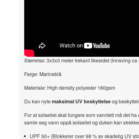
" width="300" height="150">
Størrelse: 3x3x3 meter trekant likesidet (Innsving c
Farge: Marineblå
Materiale: High density polyester 160gsm
Du kan nyte
maksimal UV beskyttelse
og beskyttels
For at solseilet skal fungere som vanntett må det ha 
samle seg vann oppå solseilet og duken kan strekke
UPF 50+ (Blokkerer over 98 % av skadelig UV stråli