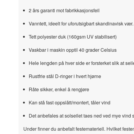
2 års garanti mot fabrikkasjonsfeil
Vanntett, ideelt for uforutsigbart skandinavisk vær
Tett polyester duk (160gsm UV stabilisert)
Vaskbar i maskin opptil 40 grader Celsius
Hele lengden på hver side er forsterket slik at se
Rustfrie stål D-ringer i hvert hjørne
Råte sikker, enkel å rengjøre
Kan stå fast oppslått/montert, tåler vind
Det anbefales at solseilet taes ned ved mye vind s
Under finner du anbefalt festemateriell. Hvilket fest