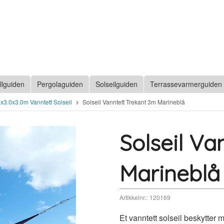
llguiden
Pergolaguiden
Solseilguiden
Terrassevarmerguiden
0x3.0x3.0m Vanntett Solseil
Solseil Vanntett Trekant 3m Marineblå
Solseil Va
Marineblå
Artikkelnr.:
120169
Et vanntett solseil beskytter 