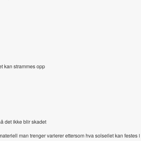
.
ilet kan strammes opp
å det ikke blir skadet
emateriell man trenger varierer ettersom hva solseilet kan feste