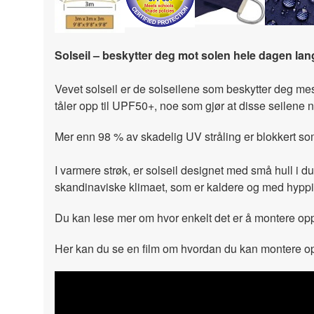
Solseil – beskytter deg mot solen hele dagen lan
Vevet solseil er de solseilene som beskytter deg mest 
tåler opp til UPF50+, noe som gjør at disse seilene 
Mer enn 98 % av skadelig UV stråling er blokkert som
I varmere strøk, er solseil designet med små hull i du
skandinaviske klimaet, som er kaldere og med hyppige
Du kan lese mer om hvor enkelt det er å montere opp
Her kan du se en film om hvordan du kan montere opp