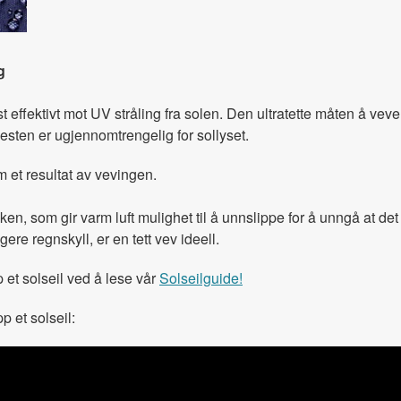
g
effektivt mot UV stråling fra solen. Den ultratette måten å veve s
nesten er ugjennomtrengelig for sollyset.
 et resultat av vevingen.
ken, som gir varm luft mulighet til å unnslippe for å unngå at det
re regnskyll, er en tett vev ideell.
 et solseil ved å lese vår
Solseilguide!
 et solseil: