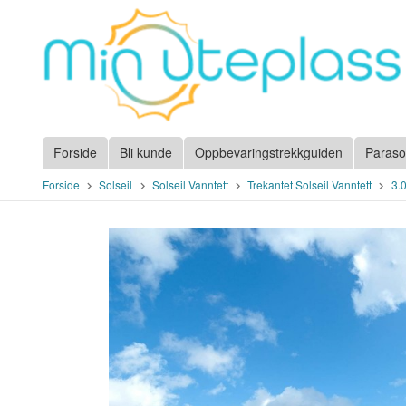
Gå
til
innholdet
Forside
Bli kunde
Oppbevaringstrekkguiden
Paraso
Forside
Solseil
Solseil Vanntett
Trekantet Solseil Vanntett
3.