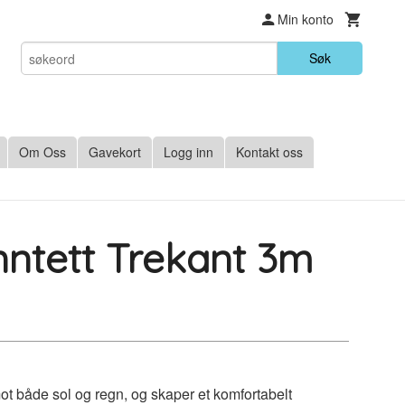
Min konto
Søk
Om Oss
Gavekort
Logg inn
Kontakt oss
nntett Trekant 3m
mot både sol og regn, og skaper et komfortabelt