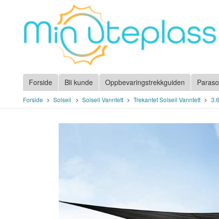
Gå
til
innholdet
Forside
Bli kunde
Oppbevaringstrekkguiden
Paraso
Forside
Solseil
Solseil Vanntett
Trekantet Solseil Vanntett
3.