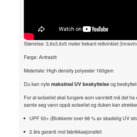
" width="300" height="150">
Størrelse: 3,6x3,6x5 meter trekant rettvinklet (Innsv
Farge: Antrasitt
Materiale: High density polyester 160gsm
Du kan nyte
maksimal UV beskyttelse
og beskyttels
For at solseilet skal fungere som vanntett må det ha 
samle seg vann oppå solseilet og duken kan strekke
UPF 50+ (Blokkerer over 98 % av skadelig UV stråli
2 års garanti mot fabrikkasjonsfeil