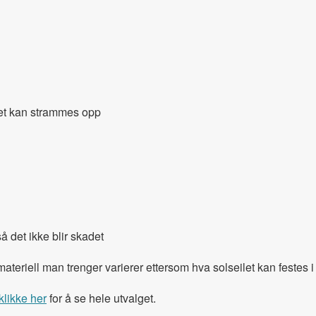
.
ilet kan strammes opp
å det ikke blir skadet
emateriell man trenger varierer ettersom hva solseilet kan feste
klikke her
for å se hele utvalget.