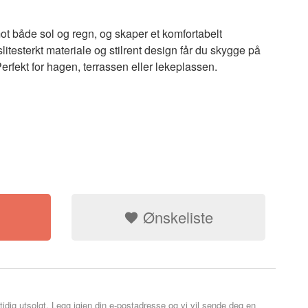
mot både sol og regn, og skaper et komfortabelt
itesterkt materiale og stilrent design får du skygge på
erfekt for hagen, terrassen eller lekeplassen.
 3,6x3,6x5m Antrasitt
Vanntett mater
Ønskeliste
tidig utsolgt. Legg igjen din e-postadresse og vi vil sende deg en