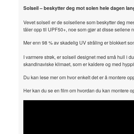
Solseil – beskytter deg mot solen hele dagen lan
Vevet solseil er de solseilene som beskytter deg mest 
tåler opp til UPF50+, noe som gjør at disse seilene 
Mer enn 98 % av skadelig UV stråling er blokkert som
I varmere strøk, er solseil designet med små hull i du
skandinaviske klimaet, som er kaldere og med hyppige
Du kan lese mer om hvor enkelt det er å montere opp
Her kan du se en film om hvordan du kan montere op