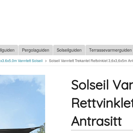
llguiden
Pergolaguiden
Solseilguiden
Terrassevarmerguiden
6x3.6x5.0m Vanntett Solseil
Solseil Vanntett Trekantet Rettvinklet 3,6x3,6x5m Ant
Solseil Va
Rettvinkle
Antrasitt