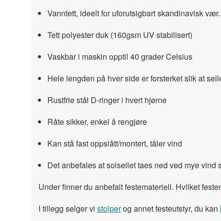
Vanntett, ideelt for uforutsigbart skandinavisk vær
Tett polyester duk (160gsm UV stabilisert)
Vaskbar i maskin opptil 40 grader Celsius
Hele lengden på hver side er forsterket slik at se
Rustfrie stål D-ringer i hvert hjørne
Råte sikker, enkel å rengjøre
Kan stå fast oppslått/montert, tåler vind
Det anbefales at solseilet taes ned ved mye vind s
Under finner du anbefalt festemateriell. Hvilket fest
I tillegg selger vi
stolper
og annet festeutstyr, du kan