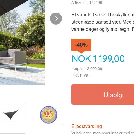
Artikkelnr.:
120196
Et vanntett solseil beskytter 
Next
uteområde uansett vær. Med sl
varme dager og ly mot regn. P
-40%
NOK
1 199,00
Førpris:
2 000,00
Rabatt
inkl. mva.
Solseil Vanntett Trekantet Rettvinklet
Utsolgt
E-postvarsling
Vi beklager, men produktet er midler