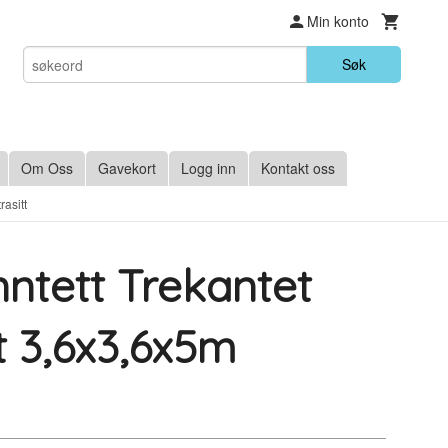
Min konto
Søk
Om Oss
Gavekort
Logg inn
Kontakt oss
rasitt
nntett Trekantet
t 3,6x3,6x5m