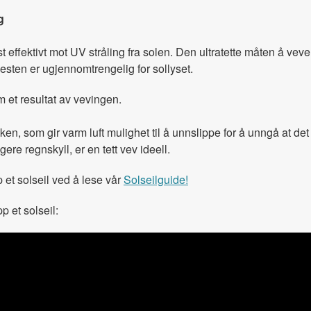
g
effektivt mot UV stråling fra solen. Den ultratette måten å veve s
nesten er ugjennomtrengelig for sollyset.
 et resultat av vevingen.
ken, som gir varm luft mulighet til å unnslippe for å unngå at det
re regnskyll, er en tett vev ideell.
 et solseil ved å lese vår
Solseilguide!
p et solseil: