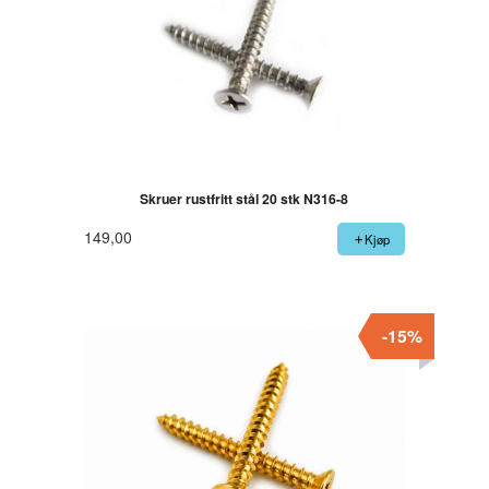
Skruer rustfritt stål 20 stk N316-8
149,00
Kjøp
-15%