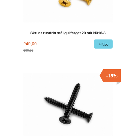
Skruer rustfritt stål gullfarget 20 stk N316-8
249,00
Kjøp
300,00
Rabatt
-15%