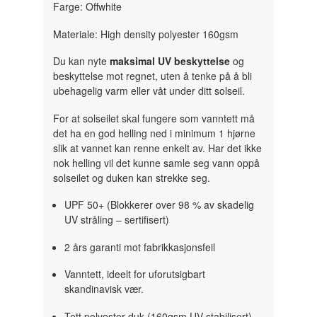
Farge: Offwhite
Materiale: High density polyester 160gsm
Du kan nyte
maksimal UV beskyttelse
og
beskyttelse mot regnet, uten å tenke på å bli
ubehagelig varm eller våt under ditt solseil.
For at solseilet skal fungere som vanntett må
det ha en god helling ned i minimum 1 hjørne
slik at vannet kan renne enkelt av. Har det ikke
nok helling vil det kunne samle seg vann oppå
solseilet og duken kan strekke seg.
UPF 50+ (Blokkerer over 98 % av skadelig
UV stråling – sertifisert)
2 års garanti mot fabrikkasjonsfeil
Vanntett, ideelt for uforutsigbart
skandinavisk vær.
Tett polyester duk (160gsm UV stabilisert)