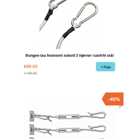
Bungee-tau festesett solseil 3 hjørner rustfritt stål
699,00
Kjøp
1 150,00
Rabatt
-40%