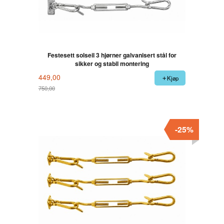
Festesett solseil 3 hjørner galvanisert stål for
sikker og stabil montering
449,00
Kjøp
750,00
Rabatt
-25%