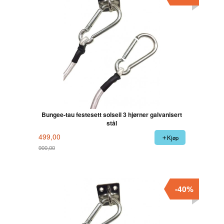
Bungee-tau festesett solseil 3 hjørner galvanisert
stål
499,00
Kjøp
900,00
Rabatt
-40%