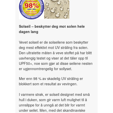
Solseil – beskytter deg mot solen hele
dagen lang
Vevet solseil er de solseilene som beskytter
deg mest effektivt mot UV stråling fra solen.
Den ultratette måten å veve stoffet på har blitt
uavhengig testet og viser at det tåler opp til
UPF50+, noe som gjør at disse seilene nesten
er ugjennomtrengelig for sollyset.
Mer enn 98 % av skadelig UV stråling er
blokkert som et resultat av vevingen.
I varmere strøk, er solseil designet med små
hull i duken, som gir varm luft mulighet til å
unnslippe for å unngå at det blir for varmt
under seilet. Men, med det skandinaviske