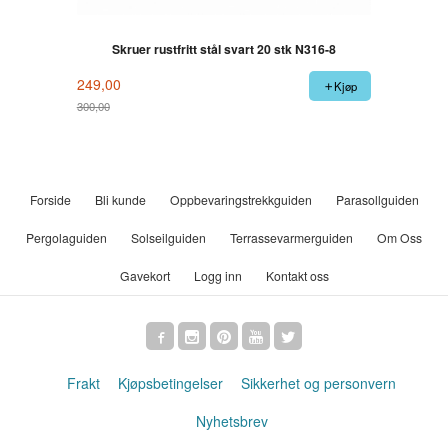
Skruer rustfritt stål svart 20 stk N316-8
249,00
Kjøp
300,00
Rabatt
Forside
Bli kunde
Oppbevaringstrekkguiden
Parasollguiden
Pergolaguiden
Solseilguiden
Terrassevarmerguiden
Om Oss
Gavekort
Logg inn
Kontakt oss
Frakt
Kjøpsbetingelser
Sikkerhet og personvern
Nyhetsbrev