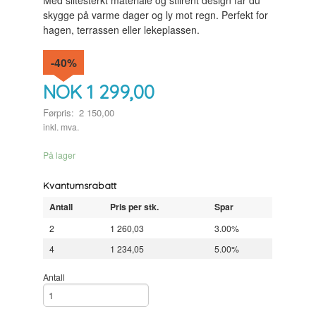
Med slitesterkt materiale og stilrent design får du
skygge på varme dager og ly mot regn. Perfekt for
hagen, terrassen eller lekeplassen.
-40%
NOK
1 299,00
Førpris:
2 150,00
Rabatt
inkl. mva.
På lager
Kvantumsrabatt
Antall
Pris per stk.
Spar
2
1 260,03
3.00%
4
1 234,05
5.00%
Antall