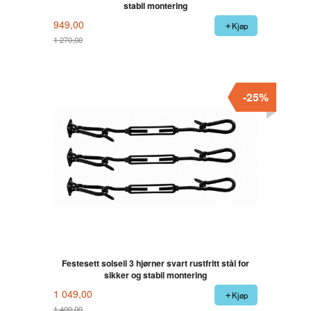
stabil montering
949,00
Kjøp
1 270,00
Rabatt
-25%
Festesett solseil 3 hjørner svart rustfritt stål for
sikker og stabil montering
1 049,00
Kjøp
1 400,00