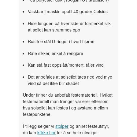
Vaskbar i maskin opptil 40 grader Celsius
Hele lengden på hver side er forsterket slik
at seilet kan strammes opp
Rustfrie stål D-ringer i hvert hjørne
Råte sikker, enkel å rengjøre
Kan stå fast oppslått/montert, tåler vind
Det anbefales at solseilet taes ned ved mye
vind så det ikke blir skadet
Under finner du anbefalt festemateriell. Hvilket
festemateriell man trenger varierer ettersom
hva solseilet kan festes i og avstand mellom
festepunktene.
I tillegg selger vi
stolper
og annet festeutstyr,
du kan
klikke her
for å se hele utvalget.