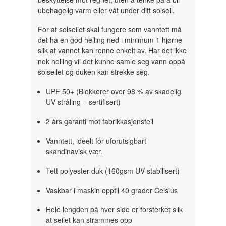
ubehagelig varm eller våt under ditt solseil.
For at solseilet skal fungere som vanntett må
det ha en god helling ned i minimum 1 hjørne
slik at vannet kan renne enkelt av. Har det ikke
nok helling vil det kunne samle seg vann oppå
solseilet og duken kan strekke seg.
UPF 50+ (Blokkerer over 98 % av skadelig
UV stråling – sertifisert)
2 års garanti mot fabrikkasjonsfeil
Vanntett, ideelt for uforutsigbart
skandinavisk vær.
Tett polyester duk (160gsm UV stabilisert)
Vaskbar i maskin opptil 40 grader Celsius
Hele lengden på hver side er forsterket slik
at seilet kan strammes opp