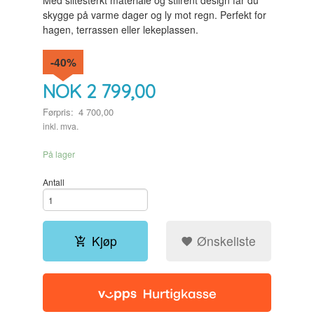
Med slitesterkt materiale og stilrent design får du
skygge på varme dager og ly mot regn. Perfekt for
hagen, terrassen eller lekeplassen.
-40%
NOK
2 799,00
Førpris:
4 700,00
Rabatt
inkl. mva.
På lager
Antall
Kjøp
Ønskeliste