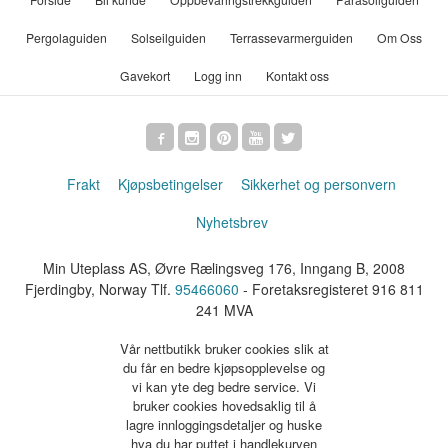
Pergolaguiden
Solseilguiden
Terrassevarmerguiden
Om Oss
Gavekort
Logg inn
Kontakt oss
Frakt
Kjøpsbetingelser
Sikkerhet og personvern
Nyhetsbrev
Min Uteplass AS, Øvre Rælingsveg 176, Inngang B, 2008
Fjerdingby, Norway Tlf.
95466060
- Foretaksregisteret 916 811
241 MVA
Vår nettbutikk bruker cookies slik at
du får en bedre kjøpsopplevelse og
vi kan yte deg bedre service. Vi
bruker cookies hovedsaklig til å
lagre innloggingsdetaljer og huske
hva du har puttet i handlekurven