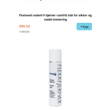
Festesett solseil 4 hjørner rustfritt stål for sikker og
stabil montering
999,00
Kjøp
1 350,00
Rabatt