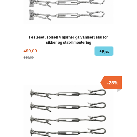
Festesett solseil 4 hjørner galvanisert stål for
sikker og stabil montering
499,00
Kjøp
830,00
Rabatt
-25%