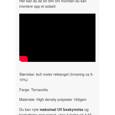
Her kan du se en film om hvordan du kan
montere opp et solseil:
" width="300" height="150">
Størrelse: 6x5 meter rektangel (Innsving ca 5-
10%)
Farge: Terracotta
Materiale: High density polyester 160gsm
Du kan nyte
maksimal UV beskyttelse
og
beskyttelse mot regnet, uten å tenke på å bli