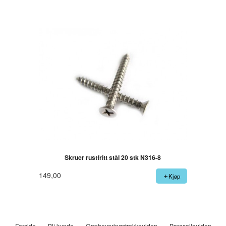
Skruer rustfritt stål 20 stk N316-8
149,00
Kjøp
Forside
Bli kunde
Oppbevaringstrekkguiden
Parasollguiden