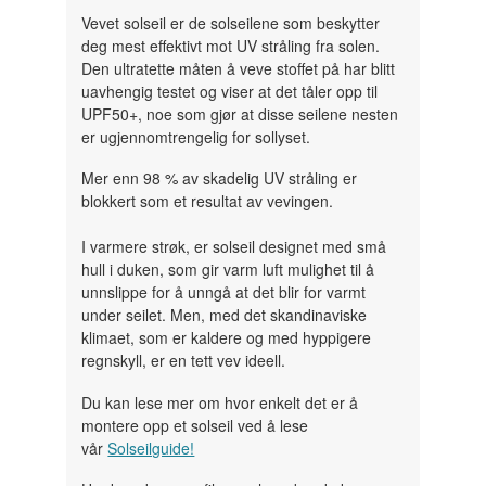
Vevet solseil er de solseilene som beskytter
deg mest effektivt mot UV stråling fra solen.
Den ultratette måten å veve stoffet på har blitt
uavhengig testet og viser at det tåler opp til
UPF50+, noe som gjør at disse seilene nesten
er ugjennomtrengelig for sollyset.
Mer enn 98 % av skadelig UV stråling er
blokkert som et resultat av vevingen.
I varmere strøk, er solseil designet med små
hull i duken, som gir varm luft mulighet til å
unnslippe for å unngå at det blir for varmt
under seilet. Men, med det skandinaviske
klimaet, som er kaldere og med hyppigere
regnskyll, er en tett vev ideell.
Du kan lese mer om hvor enkelt det er å
montere opp et solseil ved å lese
vår
Solseilguide!