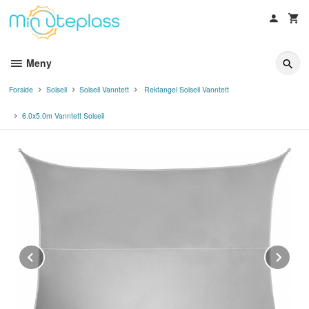
Gå
til
innholdet
Meny
Forside
Solseil
Solseil Vanntett
Rektangel Solseil Vanntett
6.0x5.0m Vanntett Solseil
Prev
Ne