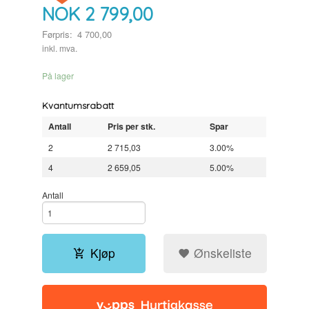
NOK
2 799,00
Førpris:
4 700,00
Rabatt
inkl. mva.
På lager
Kvantumsrabatt
Antall
Pris per stk.
Spar
2
2 715,03
3.00%
4
2 659,05
5.00%
Antall
Kjøp
Ønskeliste