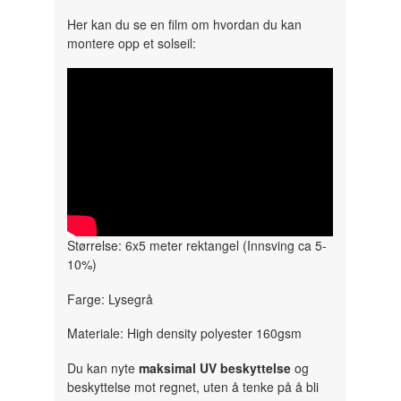
Her kan du se en film om hvordan du kan
montere opp et solseil:
" width="300" height="150">
Størrelse: 6x5 meter rektangel (Innsving ca 5-
10%)
Farge: Lysegrå
Materiale: High density polyester 160gsm
Du kan nyte
maksimal UV beskyttelse
og
beskyttelse mot regnet, uten å tenke på å bli