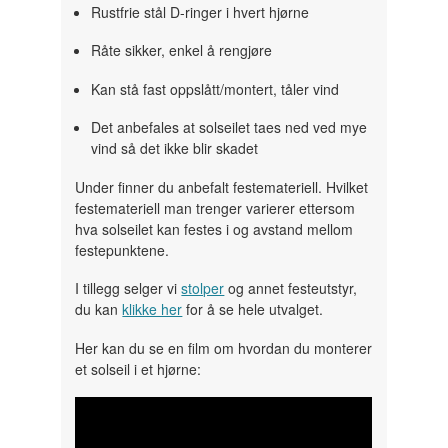
Rustfrie stål D-ringer i hvert hjørne
Råte sikker, enkel å rengjøre
Kan stå fast oppslått/montert, tåler vind
Det anbefales at solseilet taes ned ved mye
vind så det ikke blir skadet
Under finner du anbefalt festemateriell. Hvilket
festemateriell man trenger varierer ettersom
hva solseilet kan festes i og avstand mellom
festepunktene.
I tillegg selger vi
stolper
og annet festeutstyr,
du kan
klikke her
for å se hele utvalget.
Her kan du se en film om hvordan du monterer
et solseil i et hjørne: