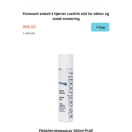
Festesett solseil 4 hjørner rustfritt stål for sikker og
stabil montering
999,00
Kjøp
1 350,00
Rabatt
Flekkfjerningsspray 300ml Proff