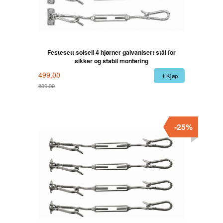
Festesett solseil 4 hjørner galvanisert stål for
sikker og stabil montering
499,00
Kjøp
830,00
Rabatt
-25%