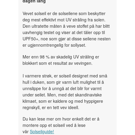
dagen lang
Vevet solseil er de solseilene som beskytter
deg mest effektivt mot UV stråling fra solen.
Den ultratette måten å veve stoffet på har blitt
uavhengig testet og viser at det tåler opp til
UPF50+, noe som gjør at disse seilene nesten
er ugjennomtrengelig for sollyset.
Mer enn 98 % av skadelig UV stråling er
blokkert som et resultat av vevingen.
I varmere strøk, er solseil designet med små
hull i duken, som gir varm luft mulighet til å
unnslippe for å unngå at det blir for varmt
under seilet. Men, med det skandinaviske
klimaet, som er kaldere og med hyppigere
regnskyll, er en tett vev ideell.
Du kan lese mer om hvor enkelt det er å
montere opp et solseil ved å lese
vår
Solseilguide!