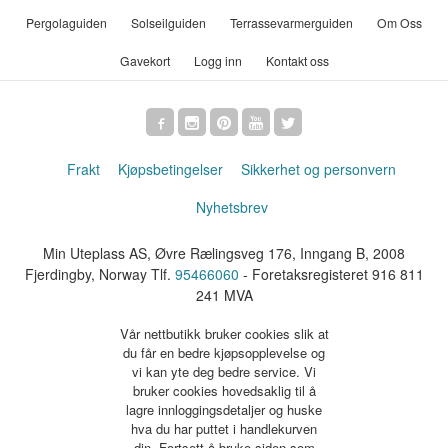
Pergolaguiden
Solseilguiden
Terrassevarmerguiden
Om Oss
Gavekort
Logg inn
Kontakt oss
Frakt
Kjøpsbetingelser
Sikkerhet og personvern
Nyhetsbrev
Min Uteplass AS, Øvre Rælingsveg 176, Inngang B, 2008
Fjerdingby, Norway Tlf.
95466060
- Foretaksregisteret 916 811
241 MVA
Vår nettbutikk bruker cookies slik at
du får en bedre kjøpsopplevelse og
vi kan yte deg bedre service. Vi
bruker cookies hovedsaklig til å
lagre innloggingsdetaljer og huske
hva du har puttet i handlekurven
din. Fortsett å bruke siden som