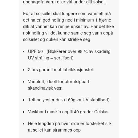
ubehagelig varm eller våt under ditt solseil.
For at solseilet skal fungere som vanntett må
det ha en god helling ned i minimum 1 hjørne
slik at vannet kan renne enkelt av. Har det ikke
nok helling vil det kunne samle seg vann oppå
solseilet og duken kan strekke seg.
UPF 50+ (Blokkerer over 98 % av skadelig
UV stråling – sertifisert)
2 års garanti mot fabrikkasjonsfeil
Vanntett, ideelt for uforutsigbart
skandinavisk vær.
Tett polyester duk (160gsm UV stabilisert)
Vaskbar i maskin opptil 40 grader Celsius
Hele lengden på hver side er forsterket slik
at seilet kan strammes opp