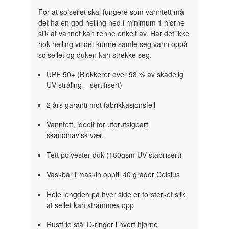
For at solseilet skal fungere som vanntett må
det ha en god helling ned i minimum 1 hjørne
slik at vannet kan renne enkelt av. Har det ikke
nok helling vil det kunne samle seg vann oppå
solseilet og duken kan strekke seg.
UPF 50+ (Blokkerer over 98 % av skadelig
UV stråling – sertifisert)
2 års garanti mot fabrikkasjonsfeil
Vanntett, ideelt for uforutsigbart
skandinavisk vær.
Tett polyester duk (160gsm UV stabilisert)
Vaskbar i maskin opptil 40 grader Celsius
Hele lengden på hver side er forsterket slik
at seilet kan strammes opp
Rustfrie stål D-ringer i hvert hjørne