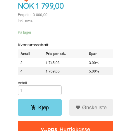
NOK
1 799,00
Førpris:
3 000,00
Rabatt
inkl. mva.
På lager
Kvantumsrabatt
Antall
Pris per stk.
Spar
2
1 745,03
3.00%
4
1 709,05
5.00%
Antall
Kjøp
Ønskeliste