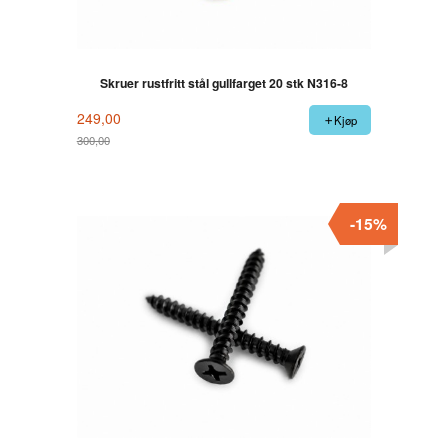
Skruer rustfritt stål gullfarget 20 stk N316-8
249,00
Kjøp
300,00
Rabatt
-15%