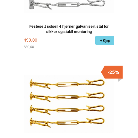
Festesett solseil 4 hjørner galvanisert stål for
sikker og stabil montering
499,00
Kjøp
830,00
Rabatt
-25%