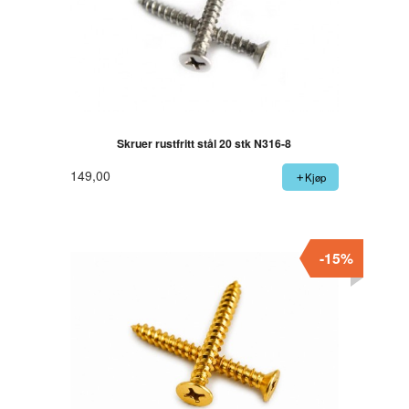
Skruer rustfritt stål 20 stk N316-8
149,00
Kjøp
-15%