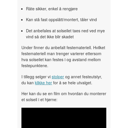
Råte sikker, enkel å rengjøre
Kan stå fast oppslått/montert, tåler vind
Det anbefales at solseilet taes ned ved mye
vind så det ikke blir skadet
Under finner du anbefalt festemateriell. Hvilket
festemateriell man trenger varierer ettersom
hva solseilet kan festes i og avstand mellom
festepunktene.
I tillegg selger vi
stolper
og annet festeutstyr,
du kan
klikke her
for å se hele utvalget.
Her kan du se en film om hvordan du monterer
et solseil i et hjørne: