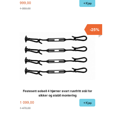
999,00
Kjøp
1 350,00
Rabatt
-25%
Festesett solseil 4 hjørner svart rustfritt stål for
sikker og stabil montering
1 099,00
Kjøp
1 470,00
Rabatt