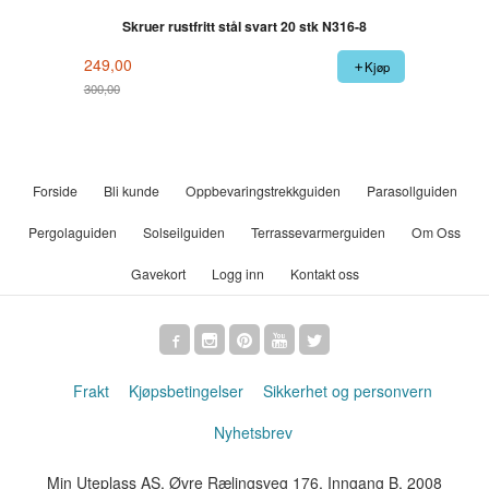
Skruer rustfritt stål svart 20 stk N316-8
249,00
Kjøp
300,00
Rabatt
Forside
Bli kunde
Oppbevaringstrekkguiden
Parasollguiden
Pergolaguiden
Solseilguiden
Terrassevarmerguiden
Om Oss
Gavekort
Logg inn
Kontakt oss
Frakt
Kjøpsbetingelser
Sikkerhet og personvern
Nyhetsbrev
Min Uteplass AS, Øvre Rælingsveg 176, Inngang B, 2008