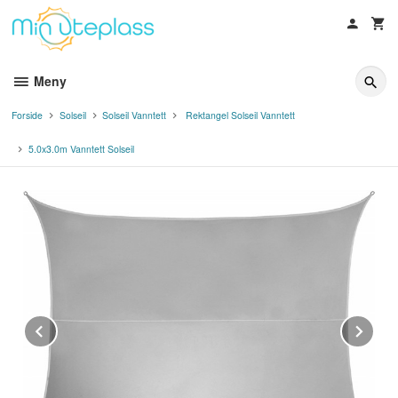
Gå
til
innholdet
Meny
Forside
Solseil
Solseil Vanntett
Rektangel Solseil Vanntett
5.0x3.0m Vanntett Solseil
Prev
Ne