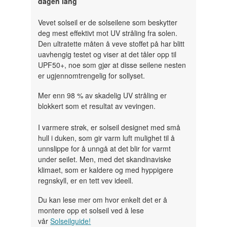
dagen lang
Vevet solseil er de solseilene som beskytter
deg mest effektivt mot UV stråling fra solen.
Den ultratette måten å veve stoffet på har blitt
uavhengig testet og viser at det tåler opp til
UPF50+, noe som gjør at disse seilene nesten
er ugjennomtrengelig for sollyset.
Mer enn 98 % av skadelig UV stråling er
blokkert som et resultat av vevingen.
I varmere strøk, er solseil designet med små
hull i duken, som gir varm luft mulighet til å
unnslippe for å unngå at det blir for varmt
under seilet. Men, med det skandinaviske
klimaet, som er kaldere og med hyppigere
regnskyll, er en tett vev ideell.
Du kan lese mer om hvor enkelt det er å
montere opp et solseil ved å lese
vår
Solseilguide!