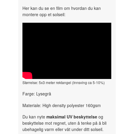
Her kan du se en film om hvordan du kan
montere opp et solseil:
" width="300" height="150">
Størrelse: 5x3 meter rektangel (Innsving ca 5-10%)
Farge: Lysegrå
Materiale: High density polyester 160gsm
Du kan nyte
maksimal UV beskyttelse
og
beskyttelse mot regnet, uten å tenke på å bli
ubehagelig varm eller våt under ditt solseil.