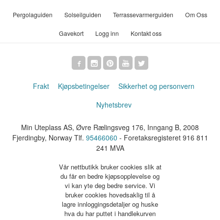
Pergolaguiden
Solseilguiden
Terrassevarmerguiden
Om Oss
Gavekort
Logg inn
Kontakt oss
Frakt
Kjøpsbetingelser
Sikkerhet og personvern
Nyhetsbrev
Min Uteplass AS, Øvre Rælingsveg 176, Inngang B, 2008
Fjerdingby, Norway Tlf.
95466060
- Foretaksregisteret 916 811
241 MVA
Vår nettbutikk bruker cookies slik at
du får en bedre kjøpsopplevelse og
vi kan yte deg bedre service. Vi
bruker cookies hovedsaklig til å
lagre innloggingsdetaljer og huske
hva du har puttet i handlekurven