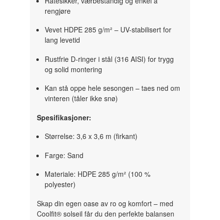
Råtesikker, værbestandig og enkel å
rengjøre
Vevet HDPE 285 g/m² – UV-stabilisert for
lang levetid
Rustfrie D-ringer i stål (316 AISI) for trygg
og solid montering
Kan stå oppe hele sesongen – taes ned om
vinteren (tåler ikke snø)
Spesifikasjoner:
Størrelse: 3,6 x 3,6 m (firkant)
Farge: Sand
Materiale: HDPE 285 g/m² (100 %
polyester)
Skap din egen oase av ro og komfort – med
Coolfit® solseil får du den perfekte balansen