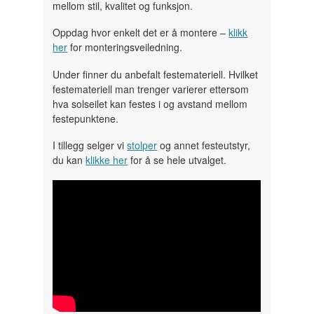
mellom stil, kvalitet og funksjon.
Oppdag hvor enkelt det er å montere –
klikk
her
for monteringsveiledning.
Under finner du anbefalt festemateriell. Hvilket
festemateriell man trenger varierer ettersom
hva solseilet kan festes i og avstand mellom
festepunktene.
I tillegg selger vi
stolper
og annet festeutstyr,
du kan
klikke her
for å se hele utvalget.
" width="300" height="150">