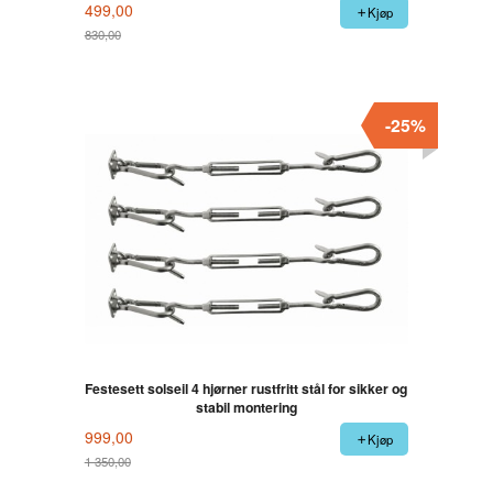
499,00
Kjøp
830,00
Rabatt
-25%
Festesett solseil 4 hjørner rustfritt stål for sikker og
stabil montering
999,00
Kjøp
1 350,00
Rabatt