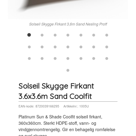
Solseil Skygge Firkant 3,6m Sand Nesling Proff
Solseil Skygge Firkant
3.6x3.6m Sand Coolfit
EAN-kode:
8720039166295
Artikkelnr.:
1005U
Platinum Sun & Shade Coolfit solseil firkant,
360x360cm. Sterkt HDPE-stoff, vann- og
vindgjennomtrengelig. Gir en behagelig romfølelse
og sval skygge.