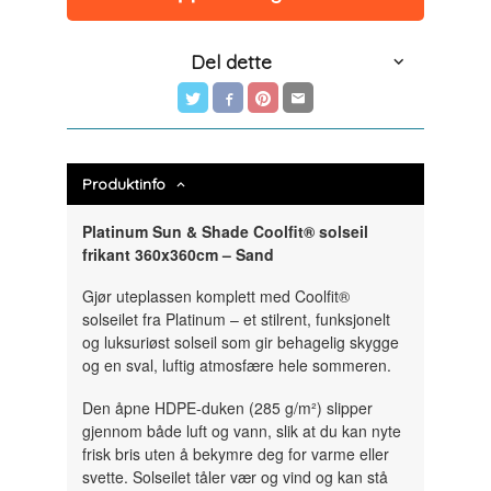
Del dette
Produktinfo
Platinum Sun & Shade Coolfit® solseil
frikant 360x360cm – Sand
Gjør uteplassen komplett med Coolfit®
solseilet fra Platinum – et stilrent, funksjonelt
og luksuriøst solseil som gir behagelig skygge
og en sval, luftig atmosfære hele sommeren.
Den åpne HDPE-duken (285 g/m²) slipper
gjennom både luft og vann, slik at du kan nyte
frisk bris uten å bekymre deg for varme eller
svette. Solseilet tåler vær og vind og kan stå