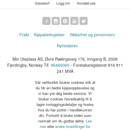
Gavekort
Logg inn
Kontakt oss
Frakt
Kjøpsbetingelser
Sikkerhet og personvern
Nyhetsbrev
Min Uteplass AS, Øvre Rælingsveg 176, Inngang B, 2008
Fjerdingby, Norway Tlf.
95466060
- Foretaksregisteret 916 811
241 MVA
Vår nettbutikk bruker cookies slik at
du får en bedre kjøpsopplevelse og
vi kan yte deg bedre service. Vi
bruker cookies hovedsaklig til å
lagre innloggingsdetaljer og huske
hva du har puttet i handlekurven
din. Fortsett å bruke siden som
normalt om du godtar dette.
Les
mer
eller
endre innstillinger for