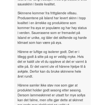
saueskinn i beste kvalitet.
Skinnene kommer fra frittgående villsau.
Produsentene på Island har levert skinn i topp
kvalitet i en årrekke og produktene som
kommer fra øya er populære og har høy status
i verden. Sauerasene som er fremavlet på
Island er unike, og tåler det skiftende og harde
klimaet som kan være på øya.
Hårene er luftige og isolerer godt. Det er i
tillegg godt å sitte på og er veldig myke. Hvis
det er kaldt ute vil du oppleve at det er varmt å
sitte på. Er det varmt ute vil hårene hjelpe til å
avkjøle. Derfor kan du bruke skinnene hele
året rundt.
Hårene samler ikke støv noe som gjør at
produktet holder godt sesong etter sesong.
Dersom lammeskinnet er utsatt for mye sollys
kan det falme, men ofte gjør dette at skinnet
ser enda mer eksklusivt og unikt ut.