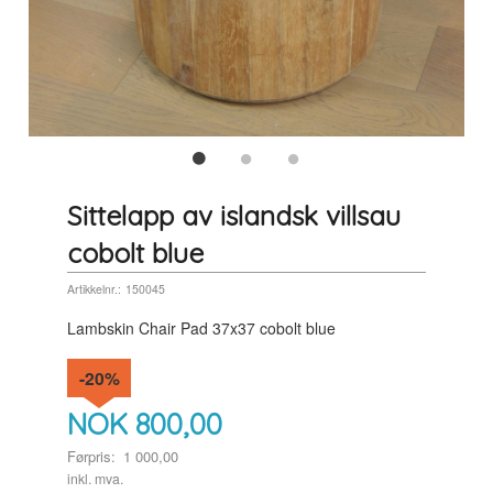
Sittelapp av islandsk villsau
cobolt blue
Artikkelnr.:
150045
Lambskin Chair Pad 37x37 cobolt blue
-20%
NOK
800,00
Førpris:
1 000,00
Rabatt
inkl. mva.