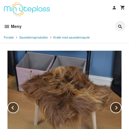
Gå
til
innholdet
Meny
Forside
Saueskinnsprodukter
Krakk med saueskinnspute
Prev
Ne