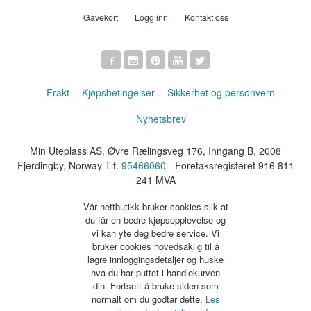
Gavekort
Logg inn
Kontakt oss
Frakt
Kjøpsbetingelser
Sikkerhet og personvern
Nyhetsbrev
Min Uteplass AS, Øvre Rælingsveg 176, Inngang B, 2008
Fjerdingby, Norway Tlf.
95466060
- Foretaksregisteret 916 811
241 MVA
Vår nettbutikk bruker cookies slik at
du får en bedre kjøpsopplevelse og
vi kan yte deg bedre service. Vi
bruker cookies hovedsaklig til å
lagre innloggingsdetaljer og huske
hva du har puttet i handlekurven
din. Fortsett å bruke siden som
normalt om du godtar dette.
Les