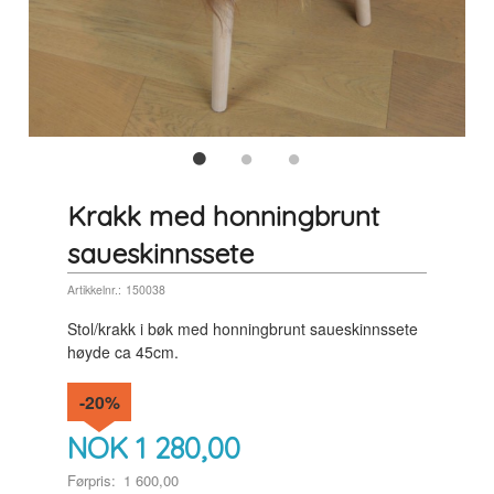
Krakk med honningbrunt
saueskinnssete
Artikkelnr.:
150038
Stol/krakk i bøk med honningbrunt saueskinnssete
høyde ca 45cm.
-20%
NOK
1 280,00
Førpris:
1 600,00