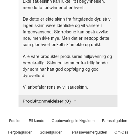
Ekte saueskinn kan lukte litt i begynnelsen,
men dette forsvinner etter hvert.
Da dette er ekte skinn fra frittgående dyr, så vil
ingen skinn være identiske og vil variere i
fargenyansene. Størrelsene kan også avvike
noe, men ikke mye. Men det er nettopp dette
som gjør hvert enkelt skinn ekte og unikt.
Alle våre produkter produseres miljøvennlig og
bærekraftig. Skinnen kommer fra frittgående
dyr som har hatt god oppfølging og god
dyrevelferd.
Vi anbefaler rens av villsaueskinn.
Produktanmeldelser (0)
Forside
Bli kunde
Oppbevaringstrekkguiden
Parasollguiden
Pergolaguiden
Solseilguiden
Terrassevarmerguiden
Om Oss