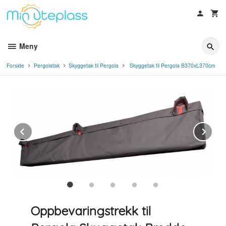
Gå
til
innholdet
Meny
Forside
Pergolatak
Skyggetak til Pergola
Skyggetak til Pergola B370xL370cm
Prev
Ne
Oppbevaringstrekk til