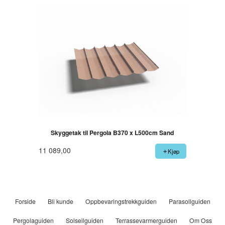
Skyggetak til Pergola B370 x L500cm Sand
11 089,00
Kjøp
Forside
Bli kunde
Oppbevaringstrekkguiden
Parasollguiden
Pergolaguiden
Solseilguiden
Terrassevarmerguiden
Om Oss