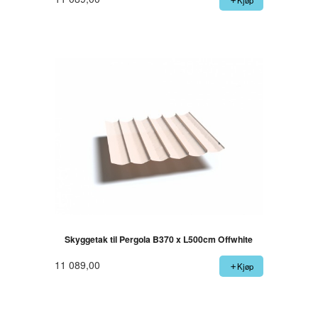
Kjøp
Skyggetak til Pergola B370 x L500cm Offwhite
11 089,00
Kjøp