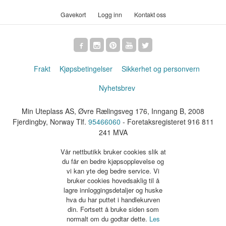
Gavekort
Logg inn
Kontakt oss
Frakt
Kjøpsbetingelser
Sikkerhet og personvern
Nyhetsbrev
Min Uteplass AS, Øvre Rælingsveg 176, Inngang B, 2008
Fjerdingby, Norway Tlf.
95466060
- Foretaksregisteret 916 811
241 MVA
Vår nettbutikk bruker cookies slik at
du får en bedre kjøpsopplevelse og
vi kan yte deg bedre service. Vi
bruker cookies hovedsaklig til å
lagre innloggingsdetaljer og huske
hva du har puttet i handlekurven
din. Fortsett å bruke siden som
normalt om du godtar dette.
Les