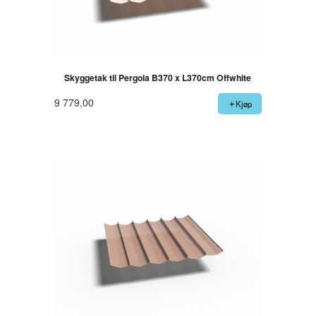
Skyggetak til Pergola B370 x L370cm Offwhite
9 779,00
Kjøp