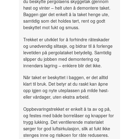
du beskytte pergolaens skyggetak gjennom
høst og vinter – helt uten å demontere taket.
Baggen gjør det enkelt å la taket henge ute,
samtidig som det holdes tørt, rent og godt
beskyttet mot fukt og smuss.
Trekket er utviklet for å forhindre råteskader
og unødvendig slitasje, og bidrar til å forlenge
levetiden på pergolataket betydelig. Samtidig
slipper du jobben med demontering og
innendørs lagring – enklere blir det ikke.
Når taket er beskyttet i baggen, er det alltid
klart til bruk. Det betyr at du raskt kan åpne
opp igjen og nyte uteplassen på milde høst-
eller vårdager, uten ekstra arbeid.
Oppbevaringstrekket er enkelt å ta av og på,
og festes med både borrelåser og knapper for
trygg lukking. Det ventilerende materialet
sørger for god luftsirkulasjon, slik at fukt ikke
stenges inne og risikoen for råte reduseres.