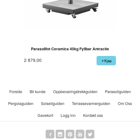
Parasollfot Ceramica 40kg Fyllbar Antracite
2 879,00
Kjøp
Forside
Bli kunde
Oppbevaringstrekkguiden
Parasollguiden
Pergolaguiden
Solseilguiden
Terrassevarmerguiden
Om Oss
Gavekort
Logg inn
Kontakt oss