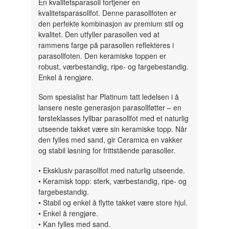
En kvalitetsparasoll fortjener en
kvalitetsparasollfot. Denne parasollfoten er
den perfekte kombinasjon av premium stil og
kvalitet. Den utfyller parasollen ved at
rammens farge på parasollen reflekteres i
parasollfoten. Den keramiske toppen er
robust, værbestandig, ripe- og fargebestandig.
Enkel å rengjøre.
Som spesialist har Platinum tatt ledelsen i å
lansere neste generasjon parasollføtter – en
førsteklasses fyllbar parasollfot med et naturlig
utseende takket være sin keramiske topp. Når
den fylles med sand, gir Ceramica en vakker
og stabil løsning for frittstående parasoller.
• Eksklusiv parasollfot med naturlig utseende.
• Keramisk topp: sterk, værbestandig, ripe- og
fargebestandig.
• Stabil og enkel å flytte takket være store hjul.
• Enkel å rengjøre.
• Kan fylles med sand.