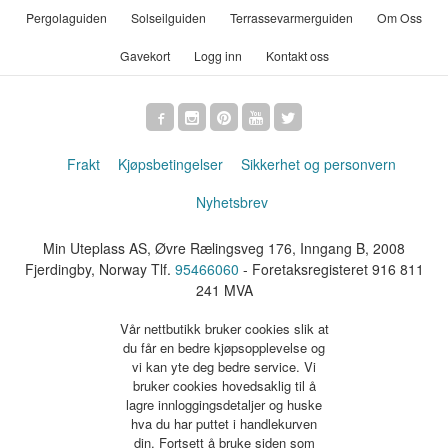
Pergolaguiden
Solseilguiden
Terrassevarmerguiden
Om Oss
Gavekort
Logg inn
Kontakt oss
Frakt
Kjøpsbetingelser
Sikkerhet og personvern
Nyhetsbrev
Min Uteplass AS, Øvre Rælingsveg 176, Inngang B, 2008
Fjerdingby, Norway Tlf.
95466060
- Foretaksregisteret 916 811
241 MVA
Vår nettbutikk bruker cookies slik at
du får en bedre kjøpsopplevelse og
vi kan yte deg bedre service. Vi
bruker cookies hovedsaklig til å
lagre innloggingsdetaljer og huske
hva du har puttet i handlekurven
din. Fortsett å bruke siden som