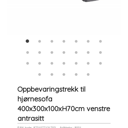
Oppbevaringstrekk til
hjørnesofa
400x300x100xH70cm venstre
antrasitt
EAN-kode:
8721077131702
Artikkelnr.:
8001