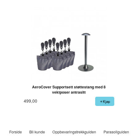
AeroCover Supportsett støttestang med 8
vektposer antrasitt
499,00
Kjøp
Forside
Bli kunde
Oppbevaringstrekkguiden
Parasollguiden