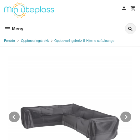
Gå
til
innholdet
Meny
Forside
Oppbevaringstrekk
Oppbevaringstrekk til Hjørne sofa/lounge
Prev
Ne