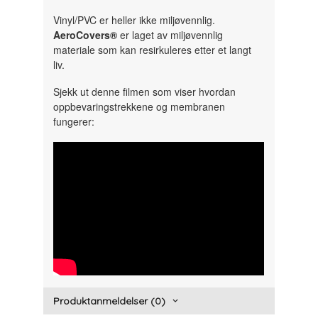
Vinyl/PVC er heller ikke miljøvennlig.
AeroCovers®
er laget av miljøvennlig
materiale som kan resirkuleres etter et langt
liv.
Sjekk ut denne filmen som viser hvordan
oppbevaringstrekkene og membranen
fungerer:
" width="300" height="150">
Produktanmeldelser (0)