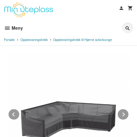
Gå
til
innholdet
Meny
Forside
Oppbevaringstrekk
Oppbevaringstrekk til Hjørne sofa/lounge
Prev
Ne