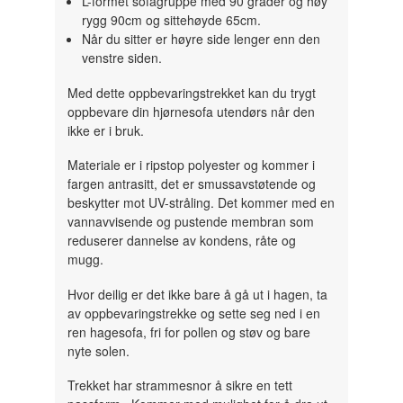
L-formet sofagruppe med 90 grader og høy
rygg 90cm og sittehøyde 65cm.
Når du sitter er høyre side lenger enn den
venstre siden.
Med dette oppbevaringstrekket kan du trygt
oppbevare din hjørnesofa utendørs når den
ikke er i bruk.
Materiale er i ripstop polyester og kommer i
fargen antrasitt, det er smussavstøtende og
beskytter mot UV-stråling. Det kommer med en
vannavvisende og pustende membran som
reduserer dannelse av kondens, råte og
mugg.
Hvor deilig er det ikke bare å gå ut i hagen, ta
av oppbevaringstrekke og sette seg ned i en
ren hagesofa, fri for pollen og støv og bare
nyte solen.
Trekket har strammesnor å sikre en tett