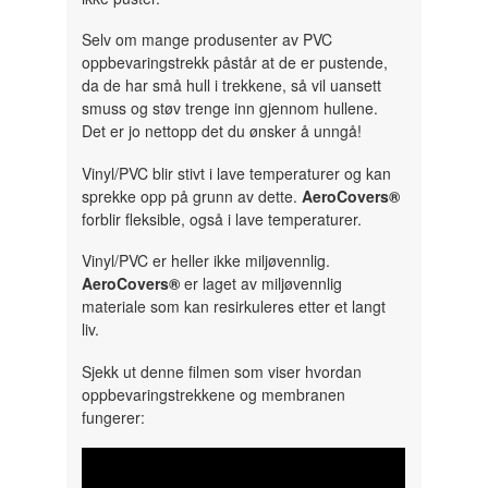
Selv om mange produsenter av PVC
oppbevaringstrekk påstår at de er pustende,
da de har små hull i trekkene, så vil uansett
smuss og støv trenge inn gjennom hullene.
Det er jo nettopp det du ønsker å unngå!
Vinyl/PVC blir stivt i lave temperaturer og kan
sprekke opp på grunn av dette.
AeroCovers®
forblir fleksible, også i lave temperaturer.
Vinyl/PVC er heller ikke miljøvennlig.
AeroCovers®
er laget av miljøvennlig
materiale som kan resirkuleres etter et langt
liv.
Sjekk ut denne filmen som viser hvordan
oppbevaringstrekkene og membranen
fungerer: