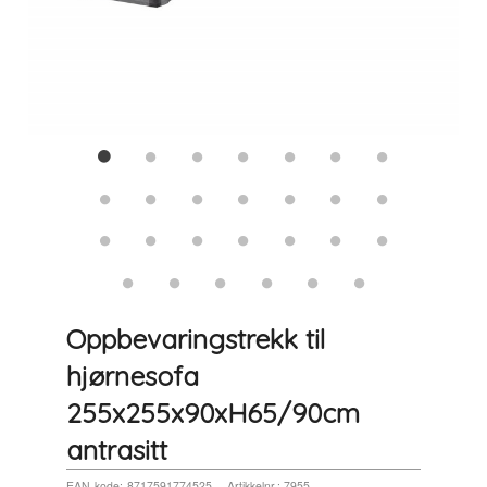
Oppbevaringstrekk til
hjørnesofa
255x255x90xH65/90cm
antrasitt
EAN-kode:
8717591774525
Artikkelnr.:
7955