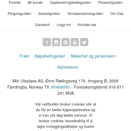
Forside
Bli kunde
Oppbevaringstrekkguiden
Parasollguiden
Pergolaguiden
Solseilguiden
Terrassevarmerguiden
Om Oss
Gavekort
Logg inn
Kontakt oss
Frakt
Kjøpsbetingelser
Sikkerhet og personvern
Nyhetsbrev
Min Uteplass AS, Øvre Rælingsveg 176, Inngang B, 2008
Fjerdingby, Norway Tlf.
95466060
- Foretaksregisteret 916 811
241 MVA
Vår nettbutikk bruker cookies slik at
du får en bedre kjøpsopplevelse og
vi kan yte deg bedre service. Vi
bruker cookies hovedsaklig til å
lagre innloggingsdetaljer og huske