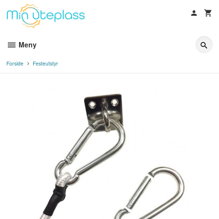
Gå
til
innholdet
Meny
Forside
Festeutstyr