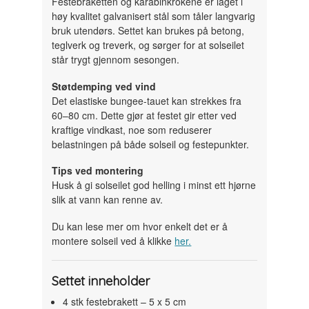
Festebraketten og karabinkrokene er laget i
høy kvalitet galvanisert stål som tåler langvarig
bruk utendørs. Settet kan brukes på betong,
teglverk og treverk, og sørger for at solseilet
står trygt gjennom sesongen.
Støtdemping ved vind
Det elastiske bungee-tauet kan strekkes fra
60–80 cm. Dette gjør at festet gir etter ved
kraftige vindkast, noe som reduserer
belastningen på både solseil og festepunkter.
Tips ved montering
Husk å gi solseilet god helling i minst ett hjørne
slik at vann kan renne av.
Du kan lese mer om hvor enkelt det er å
montere solseil ved å klikke
her.
Settet inneholder
4 stk festebrakett – 5 x 5 cm