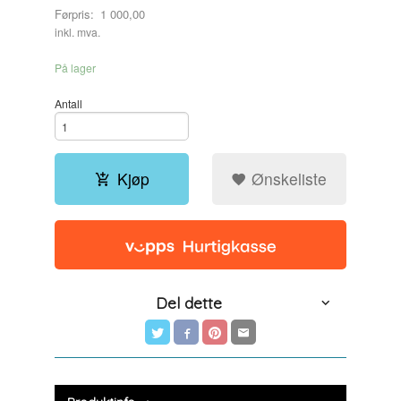
Førpris:
1 000,00
Rabatt
inkl. mva.
På lager
Antall
Kjøp
Ønskeliste
Del dette